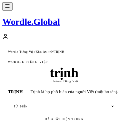
Wordle
.
Global
Wordle Tiếng Việt
/
Kho lưu trữ
/
TRỊNH
WORDLE TIẾNG VIỆT
trịnh
5 letters
·
Tiếng Việt
TRỊNH
—
Trịnh là họ phổ biến của người Việt (một họ tên).
TỪ ĐIỂN
ĐÃ XUẤT HIỆN TRONG