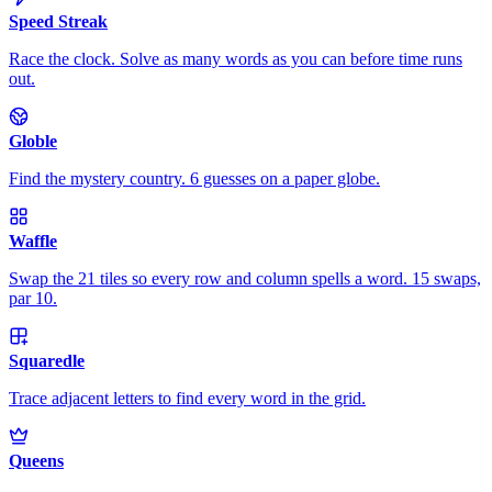
Speed Streak
Race the clock. Solve as many words as you can before time runs
out.
Globle
Find the mystery country. 6 guesses on a paper globe.
Waffle
Swap the 21 tiles so every row and column spells a word. 15 swaps,
par 10.
Squaredle
Trace adjacent letters to find every word in the grid.
Queens