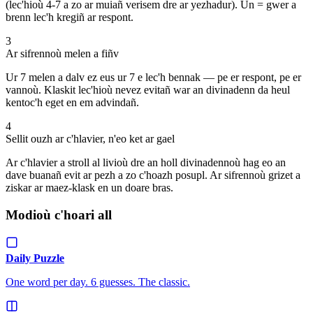
(lec'hioù 4-7 a zo ar muiañ verisem dre ar yezhadur). Un = gwer a
brenn lec'h kregiñ ar respont.
3
Ar sifrennoù melen a fiñv
Ur 7 melen a dalv ez eus ur 7 e lec'h bennak — pe er respont, pe er
vannoù. Klaskit lec'hioù nevez evitañ war an divinadenn da heul
kentoc'h eget en em advindañ.
4
Sellit ouzh ar c'hlavier, n'eo ket ar gael
Ar c'hlavier a stroll al livioù dre an holl divinadennoù hag eo an
dave buanañ evit ar pezh a zo c'hoazh posupl. Ar sifrennoù grizet a
ziskar ar maez-klask en un doare bras.
Modioù c'hoari all
Daily Puzzle
One word per day. 6 guesses. The classic.