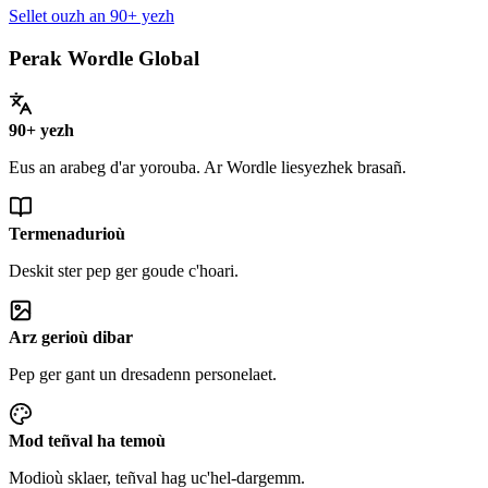
Sellet ouzh an 90+ yezh
Perak Wordle Global
90+ yezh
Eus an arabeg d'ar yorouba. Ar Wordle liesyezhek brasañ.
Termenadurioù
Deskit ster pep ger goude c'hoari.
Arz gerioù dibar
Pep ger gant un dresadenn personelaet.
Mod teñval ha temoù
Modioù sklaer, teñval hag uc'hel-dargemm.