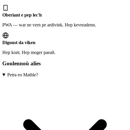
Oberiant e pep lec'h
PWA — war ne vern pe ardivink. Hep kevreadenn.
Digoust da viken
Hep kont. Hep moger paeañ.
Goulennoù alies
Petra eo Mathle?