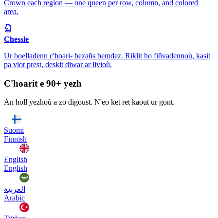
Crown each region — one queen per row, column, and colored
area.
Chessle
Ur boelladenn c'hoari- bezañs bemdez. Riklit ho fiñvadennoù, kasit
pa viot prest, deskit diwar ar livioù.
C'hoarit e 90+ yezh
An holl yezhoù a zo digoust. N'eo ket ret kaout ur gont.
Suomi
Finnish
English
English
العربية
Arabic