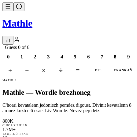
Mathle
Guess 0 of 6
0
1
2
3
4
5
6
7
8
9
+
−
×
÷
=
DIL
ENANKAÑ
MATHLE
Mathle — Wordle brezhoneg
C'hoari kevatalenn jedoniezh pemdez digoust. Divinit kevatalenn 8
arouez kuzh e 6 esae. Liv Wordle. Nevez pep deiz.
800K+
C'HOARIERIEN
1.7M+
TAOLIOÙ-ESAE