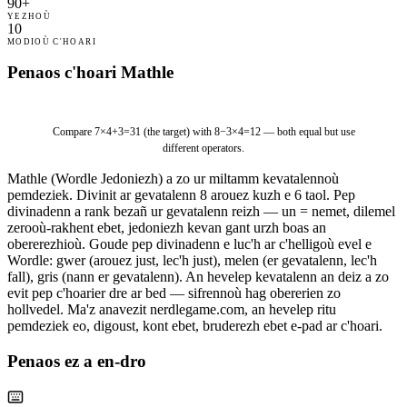
90+
YEZHOÙ
10
MODIOÙ C'HOARI
Penaos c'hoari Mathle
8
−
3
×
4
=
1
2
Compare
7×4+3=31
(the target) with
8−3×4=12
— both equal but use
different operators.
Mathle (Wordle Jedoniezh) a zo ur miltamm kevatalennoù
pemdeziek. Divinit ar gevatalenn 8 arouez kuzh e 6 taol. Pep
divinadenn a rank bezañ ur gevatalenn reizh — un = nemet, dilemel
zerooù-rakhent ebet, jedoniezh kevan gant urzh boas an
obererezhioù. Goude pep divinadenn e luc'h ar c'helligoù evel e
Wordle: gwer (arouez just, lec'h just), melen (er gevatalenn, lec'h
fall), gris (nann er gevatalenn). An hevelep kevatalenn an deiz a zo
evit pep c'hoarier dre ar bed — sifrennoù hag obererien zo
hollvedel. Ma'z anavezit nerdlegame.com, an hevelep ritu
pemdeziek eo, digoust, kont ebet, bruderezh ebet e-pad ar c'hoari.
Penaos ez a en-dro