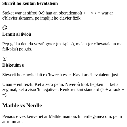
Skrivit ho kentañ kevatalenn
Stoket war ar sifroù 0-9 hag an oberadennoù + − × ÷ = war ar
c'hlavier skramm, pe implijit ho clavier fizik.
Lennit al livioù
Pep gell a deu da vezañ gwer (mat-plas), melen (er c'hevatalenn met
fall-plas) pe gris.
Diskoulm e
Steverit ho c'hwitellañ e c'hwec'h esae. Kavit ar c'hevatalenn just.
Unan = ent reizh. Ket a zero penn. Niveroù klok hepken — ket a
zegimal, ket a zisoc'h negativel. Renk-renkañ standard (× ÷ a-raok +
−).
Mathle vs Nerdle
Penaos e vez keñveriet ar Mathle-mañ ouzh nerdlegame.com, penn
ar rummad.