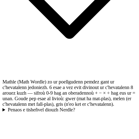
Mathle (Math Wordle) zo ur poellgudenn pemdez gant ur
c'hevatalenn jedoniezh. 6 esae a vez evit divinout ur c'hevatalenn 8
arouez kuzh — sifroù 0-9 hag an oberadennoù + − × ÷ hag eus ur =
unan. Goude pep esae al livioù: gwer (mat ha mat-plas), melen (er
c'hevatalenn met fall-plas), gris (n'eo ket er c'hevatalenn).
Penaos e tisheñvel diouzh Nerdle?