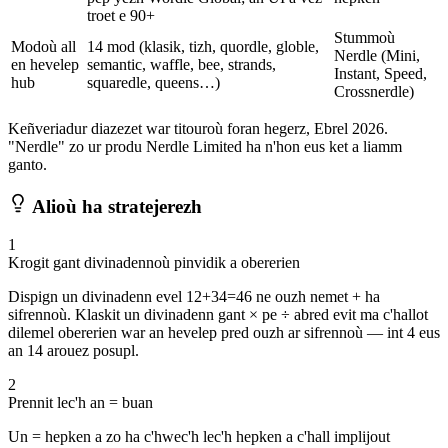
troet e 90+
Stummoù
Modoù all
14 mod (klasik, tizh, quordle, globle,
Nerdle (Mini,
en hevelep
semantic, waffle, bee, strands,
Instant, Speed,
hub
squaredle, queens…)
Crossnerdle)
Keñveriadur diazezet war titouroù foran hegerz, Ebrel 2026.
"Nerdle" zo ur produ Nerdle Limited ha n'hon eus ket a liamm
ganto.
Alioù ha stratejerezh
1
Krogit gant divinadennoù pinvidik a obererien
Dispign un divinadenn evel 12+34=46 ne ouzh nemet + ha
sifrennoù. Klaskit un divinadenn gant × pe ÷ abred evit ma c'hallot
dilemel obererien war an hevelep pred ouzh ar sifrennoù — int 4 eus
an 14 arouez posupl.
2
Prennit lec'h an = buan
Un = hepken a zo ha c'hwec'h lec'h hepken a c'hall implijout