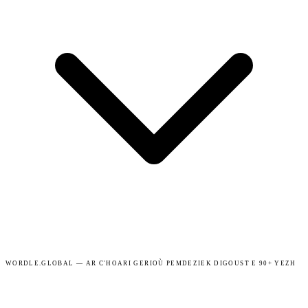
WORDLE.GLOBAL — AR C'HOARI GERIOÙ PEMDEZIEK DIGOUST E 90+ YEZH