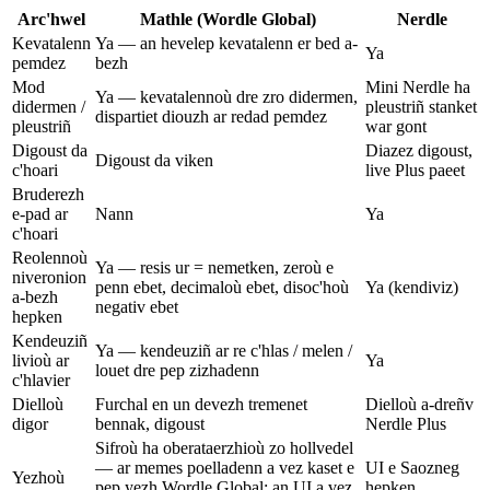
Arc'hwel
Mathle (Wordle Global)
Nerdle
Kevatalenn
Ya — an hevelep kevatalenn er bed a-
Ya
pemdez
bezh
Mod
Mini Nerdle ha
Ya — kevatalennoù dre zro didermen,
didermen /
pleustriñ stanket
dispartiet diouzh ar redad pemdez
pleustriñ
war gont
Digoust da
Diazez digoust,
Digoust da viken
c'hoari
live Plus paeet
Bruderezh
e-pad ar
Nann
Ya
c'hoari
Reolennoù
Ya — resis ur = nemetken, zeroù e
niveronion
penn ebet, decimaloù ebet, disoc'hoù
Ya (kendiviz)
a-bezh
negativ ebet
hepken
Kendeuziñ
Ya — kendeuziñ ar re c'hlas / melen /
livioù ar
Ya
louet dre pep zizhadenn
c'hlavier
Dielloù
Furchal en un devezh tremenet
Dielloù a-dreñv
digor
bennak, digoust
Nerdle Plus
Sifroù ha oberataerzhioù zo hollvedel
— ar memes poelladenn a vez kaset e
UI e Saozneg
Yezhoù
pep yezh Wordle Global; an UI a vez
hepken