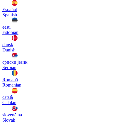
Español
Spanish
eesti
Estonian
dansk
Danish
српски језик
Serbian
Română
Romanian
català
Catalan
slovenčina
Slovak