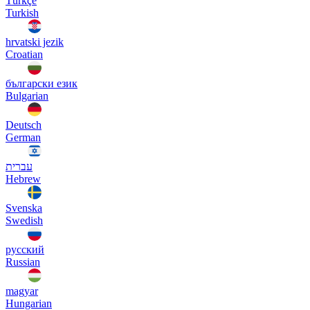
Türkçe
Turkish
hrvatski jezik
Croatian
български език
Bulgarian
Deutsch
German
עברית
Hebrew
Svenska
Swedish
русский
Russian
magyar
Hungarian