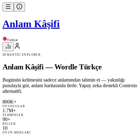
Anlam Kâşifi
Türkçe
SEMANTIC EXPLORER
Anlam Kâşifi — Wordle Türkçe
N
Bugünün kelimesini sadece anlamından tahmin et — yakınlığı
pusulayla gör, anlam haritasında ilerle. Yapay zeka destekli Contexto
alternatifi.
W
E
800K+
OYUNCULAR
S
1.7M+
TAHMINLER
Bir kelime tahmin et
90+
Herhangi bir kelime yaz. Anlamı hedefe ne
DILLER
10
kadar yakınsa sırası o kadar düşük olur. Sıra
OYUN MODLARI
#1 = buldun.