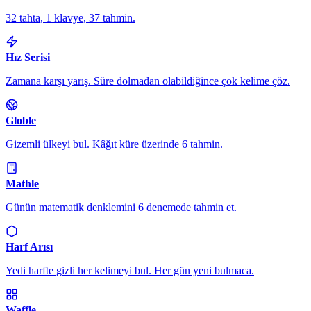
32 tahta, 1 klavye, 37 tahmin.
Hız Serisi
Zamana karşı yarış. Süre dolmadan olabildiğince çok kelime çöz.
Globle
Gizemli ülkeyi bul. Kâğıt küre üzerinde 6 tahmin.
Mathle
Günün matematik denklemini 6 denemede tahmin et.
Harf Arısı
Yedi harfte gizli her kelimeyi bul. Her gün yeni bulmaca.
Waffle