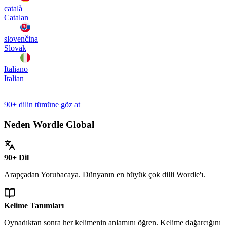
català
Catalan
slovenčina
Slovak
Italiano
Italian
90+ dilin tümüne göz at
Neden Wordle Global
90+ Dil
Arapçadan Yorubacaya. Dünyanın en büyük çok dilli Wordle'ı.
Kelime Tanımları
Oynadıktan sonra her kelimenin anlamını öğren. Kelime dağarcığını