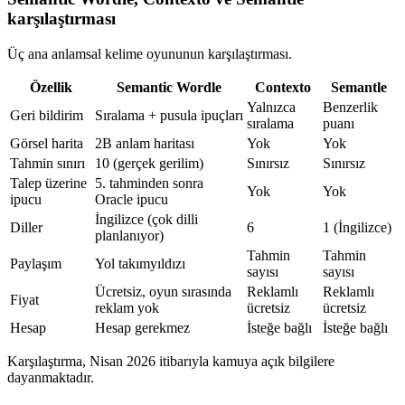
karşılaştırması
Üç ana anlamsal kelime oyununun karşılaştırması.
Özellik
Semantic Wordle
Contexto
Semantle
Yalnızca
Benzerlik
Geri bildirim
Sıralama + pusula ipuçları
sıralama
puanı
Görsel harita
2B anlam haritası
Yok
Yok
Tahmin sınırı
10 (gerçek gerilim)
Sınırsız
Sınırsız
Talep üzerine
5. tahminden sonra
Yok
Yok
ipucu
Oracle ipucu
İngilizce (çok dilli
Diller
6
1 (İngilizce)
planlanıyor)
Tahmin
Tahmin
Paylaşım
Yol takımyıldızı
sayısı
sayısı
Ücretsiz, oyun sırasında
Reklamlı
Reklamlı
Fiyat
reklam yok
ücretsiz
ücretsiz
Hesap
Hesap gerekmez
İsteğe bağlı
İsteğe bağlı
Karşılaştırma, Nisan 2026 itibarıyla kamuya açık bilgilere
dayanmaktadır.