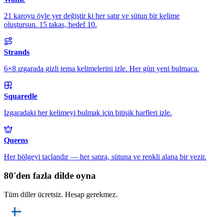
21 karoyu öyle yer değiştir ki her satır ve sütun bir kelime
oluştursun. 15 takas, hedef 10.
Strands
6×8 ızgarada gizli tema kelimelerini izle. Her gün yeni bulmaca.
Squaredle
Izgaradaki her kelimeyi bulmak için bitişik harfleri izle.
Queens
Her bölgeyi taçlandır — her satıra, sütuna ve renkli alana bir vezir.
80'den fazla dilde oyna
Tüm diller ücretsiz. Hesap gerekmez.