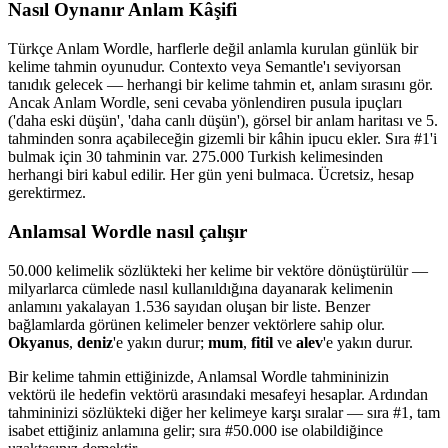
Nasıl Oynanır Anlam Kâşifi
←
BIR KELIME YAZ…
Türkçe Anlam Wordle, harflerle değil anlamla kurulan günlük bir
kelime tahmin oyunudur. Contexto veya Semantle'ı seviyorsan
tanıdık gelecek — herhangi bir kelime tahmin et, anlam sırasını gör.
Ancak Anlam Wordle, seni cevaba yönlendiren pusula ipuçları
0 / 30 tahmin kullanıldı
('daha eski düşün', 'daha canlı düşün'), görsel bir anlam haritası ve 5.
tahminden sonra açabileceğin gizemli bir kâhin ipucu ekler. Sıra #1'i
bulmak için 30 tahminin var. 275.000 Turkish kelimesinden
PUSULA
herhangi biri kabul edilir. Her gün yeni bulmaca. Ücretsiz, hesap
gerektirmez.
Anlamsal Wordle nasıl çalışır
Pusulan ilk tahmininden sonra görünecek.
50.000 kelimelik sözlükteki her kelime bir vektöre dönüştürülür —
milyarlarca cümlede nasıl kullanıldığına dayanarak kelimenin
anlamını yakalayan 1.536 sayıdan oluşan bir liste. Benzer
BASAMAK
KAH
×2
bağlamlarda görünen kelimeler benzer vektörlere sahip olur.
Okyanus
,
deniz
'e yakın durur;
mum
,
fitil
ve
alev
'e yakın durur.
Bir kelime tahmin ettiğinizde, Anlamsal Wordle tahmininizin
vektörü ile hedefin vektörü arasındaki mesafeyi hesaplar. Ardından
tahmininizi sözlükteki diğer her kelimeye karşı sıralar — sıra #1, tam
isabet ettiğiniz anlamına gelir; sıra #50.000 ise olabildiğince