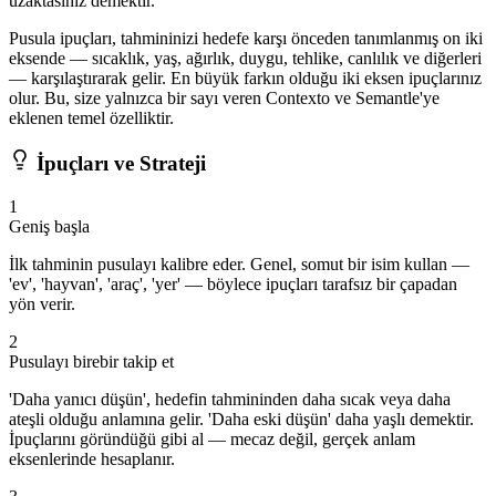
uzaktasınız demektir.
Pusula ipuçları, tahmininizi hedefe karşı önceden tanımlanmış on iki
eksende — sıcaklık, yaş, ağırlık, duygu, tehlike, canlılık ve diğerleri
— karşılaştırarak gelir. En büyük farkın olduğu iki eksen ipuçlarınız
olur. Bu, size yalnızca bir sayı veren Contexto ve Semantle'ye
eklenen temel özelliktir.
İpuçları ve Strateji
1
Geniş başla
İlk tahminin pusulayı kalibre eder. Genel, somut bir isim kullan —
'ev', 'hayvan', 'araç', 'yer' — böylece ipuçları tarafsız bir çapadan
yön verir.
2
Pusulayı birebir takip et
'Daha yanıcı düşün', hedefin tahmininden daha sıcak veya daha
ateşli olduğu anlamına gelir. 'Daha eski düşün' daha yaşlı demektir.
İpuçlarını göründüğü gibi al — mecaz değil, gerçek anlam
eksenlerinde hesaplanır.