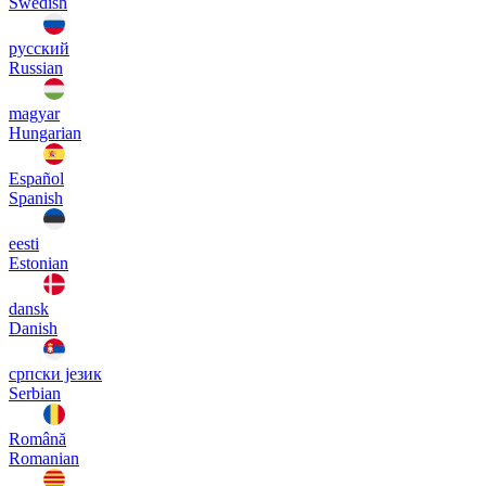
Swedish
русский
Russian
magyar
Hungarian
Español
Spanish
eesti
Estonian
dansk
Danish
српски језик
Serbian
Română
Romanian