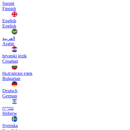
Suomi
Finnish
English
English
العربية
Arabic
hrvatski jezik
Croatian
български език
Bulgarian
Deutsch
German
עברית
Hebrew
Svenska