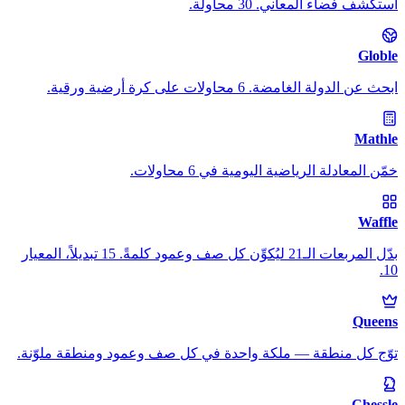
استكشف فضاء المعاني. 30 محاولة.
Globle
ابحث عن الدولة الغامضة. 6 محاولات على كرة أرضية ورقية.
Mathle
خمّن المعادلة الرياضية اليومية في 6 محاولات.
Waffle
بدّل المربعات الـ21 ليُكوِّن كل صف وعمود كلمةً. 15 تبديلاً، المعيار
10.
Queens
توّج كل منطقة — ملكة واحدة في كل صف وعمود ومنطقة ملوّنة.
Chessle