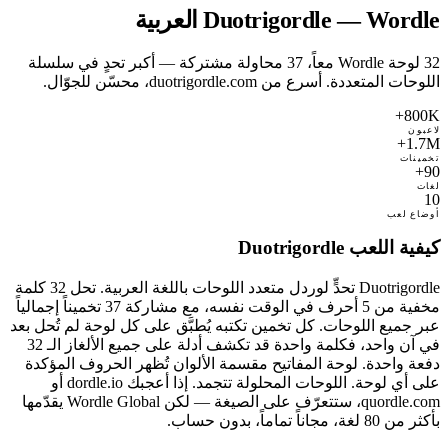
Duotrigordle — Wordle العربية
32 لوحة Wordle معاً، 37 محاولة مشتركة — أكبر تحدٍ في سلسلة
اللوحات المتعددة. أسرع من duotrigordle.com، محسّن للجوّال.
800K+
لاعبون
1.7M+
تخمينات
90+
لغات
10
أوضاع لعب
كيفية اللعب Duotrigordle
Duotrigordle تحدٍّ لوردل متعدد اللوحات باللغة العربية. تحل 32 كلمة
مخفية من 5 أحرف في الوقت نفسه، مع مشاركة 37 تخميناً إجمالياً
عبر جميع اللوحات. كل تخمين تكتبه يُطبَّق على كل لوحة لم تُحل بعد
في آن واحد، فكلمة واحدة قد تكشف أدلة على جميع الألغاز الـ 32
دفعة واحدة. لوحة المفاتيح مقسمة الألوان تُظهر الحروف المؤكدة
على أي لوحة. اللوحات المحلولة تتجمد. إذا أعجبك dordle.io أو
quordle.com، ستتعرّف على الصيغة — لكن Wordle Global يقدّمها
بأكثر من 80 لغة، مجاناً تماماً، بدون حساب.