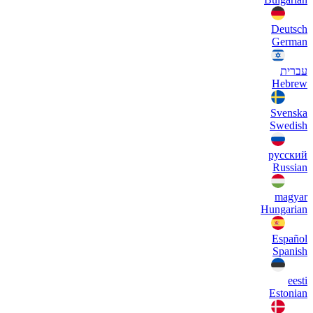
Deutsch
German
עברית
Hebrew
Svenska
Swedish
русский
Russian
magyar
Hungarian
Español
Spanish
eesti
Estonian