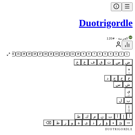
Duotrigordle
العربية · #120
24
23
22
21
20
19
18
17
16
15
14
13
12
11
10
9
8
7
6
5
4
3
2
1
ض
ص
ث
ق
ف
غ
ع
ه
ة
خ
ح
ج
د
ش
س
ي
ى
ب
ل
ا
أإآ
أ
إ
آ
ت
ن
م
ك
ط
⇨
ئ
ء
ؤ
ر
ذ
ى
ة
و
ز
ظ
⌫
DUOTRIGORDLE