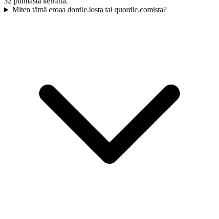
32 pulmasta kerralla.
Miten tämä eroaa dordle.iosta tai quordle.comista?