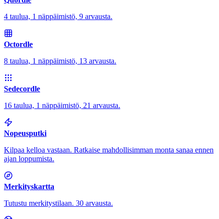
4 taulua, 1 näppäimistö, 9 arvausta.
Octordle
8 taulua, 1 näppäimistö, 13 arvausta.
Sedecordle
16 taulua, 1 näppäimistö, 21 arvausta.
Nopeusputki
Kilpaa kelloa vastaan. Ratkaise mahdollisimman monta sanaa ennen
ajan loppumista.
Merkityskartta
Tutustu merkitystilaan. 30 arvausta.