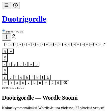
Duotrigordle
Suomi · #120
1
2
3
4
5
6
7
8
9
10
11
12
13
14
15
16
17
18
19
20
21
22
23
24
q
w
e
é
r
t
y
u
i
o
p
a
à
s
d
f
g
h
j
k
l
å
⇨
z
x
c
v
b
n
m
ä
ö
⌫
DUOTRIGORDLE
Duotrigordle — Wordle Suomi
Kolmekymmentäkaksi Wordle-lautaa yhdessä, 37 yhteistä yritystä