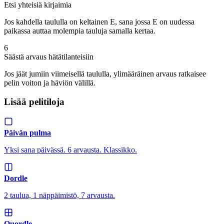
Etsi yhteisiä kirjaimia
Jos kahdella taululla on keltainen E, sana jossa E on uudessa
paikassa auttaa molempia tauluja samalla kertaa.
6
Säästä arvaus hätätilanteisiin
Jos jäät jumiin viimeisellä taululla, ylimääräinen arvaus ratkaisee
pelin voiton ja häviön välillä.
Lisää pelitiloja
Päivän pulma
Yksi sana päivässä. 6 arvausta. Klassikko.
Dordle
2 taulua, 1 näppäimistö, 7 arvausta.
Quordle