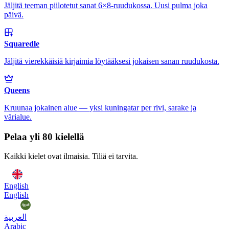
Jäljitä teeman piilotetut sanat 6×8-ruudukossa. Uusi pulma joka
päivä.
Squaredle
Jäljitä vierekkäisiä kirjaimia löytääksesi jokaisen sanan ruudukosta.
Queens
Kruunaa jokainen alue — yksi kuningatar per rivi, sarake ja
värialue.
Pelaa yli 80 kielellä
Kaikki kielet ovat ilmaisia. Tiliä ei tarvita.
English
English
العربية
Arabic