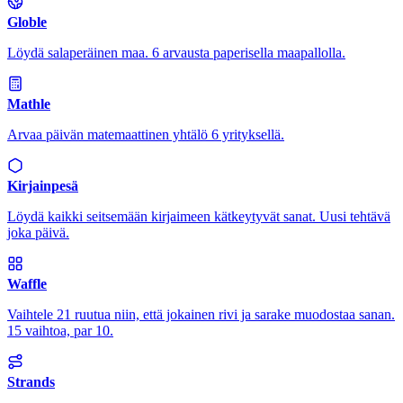
Globle
Löydä salaperäinen maa. 6 arvausta paperisella maapallolla.
Mathle
Arvaa päivän matemaattinen yhtälö 6 yrityksellä.
Kirjainpesä
Löydä kaikki seitsemään kirjaimeen kätkeytyvät sanat. Uusi tehtävä
joka päivä.
Waffle
Vaihtele 21 ruutua niin, että jokainen rivi ja sarake muodostaa sanan.
15 vaihtoa, par 10.
Strands