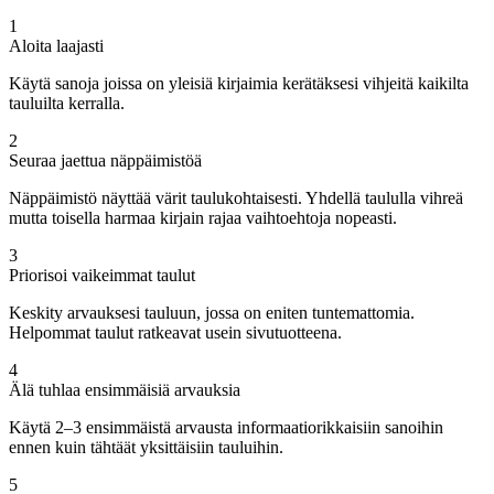
1
Aloita laajasti
Käytä sanoja joissa on yleisiä kirjaimia kerätäksesi vihjeitä kaikilta
tauluilta kerralla.
2
Seuraa jaettua näppäimistöä
Näppäimistö näyttää värit taulukohtaisesti. Yhdellä taululla vihreä
mutta toisella harmaa kirjain rajaa vaihtoehtoja nopeasti.
3
Priorisoi vaikeimmat taulut
Keskity arvauksesi tauluun, jossa on eniten tuntemattomia.
Helpommat taulut ratkeavat usein sivutuotteena.
4
Älä tuhlaa ensimmäisiä arvauksia
Käytä 2–3 ensimmäistä arvausta informaatiorikkaisiin sanoihin
ennen kuin tähtäät yksittäisiin tauluihin.
5