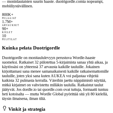
— moninlautaisten suurin haaste. duotrigordle.comia nopeampi,
mobiiliystävällinen.
800K+
PELAAJAT
1.7M+
ARVAUKSET
90+
KIELET
10
PELITILAT
Kuinka pelata Duotrigordle
Duotrigordle on monitaululevyyn perustuva Wordle-haaste
suomeksi. Ratkaiset 32 piilotettua 5-kirjaimista sanaa yhtä aikaa, ja
käytössäsi on yhteensä 37 arvausta kaikille tauluille. Jokainen
kirjoittamasi sana menee samanaikaisesti kaikille ratkaisemattomille
tauluille, joten yksi sana kuten AUKEA voi paljastaa vihjeitä
kaikista 32 pulmasta kerralla. Väreihin jaettu näppäimistö näyttää,
mitkä kirjaimet on vahvistettu milläkin taululla. Ratkaistut taulut
jäätyvät. Jos dordle.io tai quordle.com ovat tuttuja, formaatti tuntuu
heti kotoisalta — mutta Wordle Global pyörittää sitä yli 80 kielellä,
täysin ilmaisena, ilman tiliä.
Vinkit ja strategia