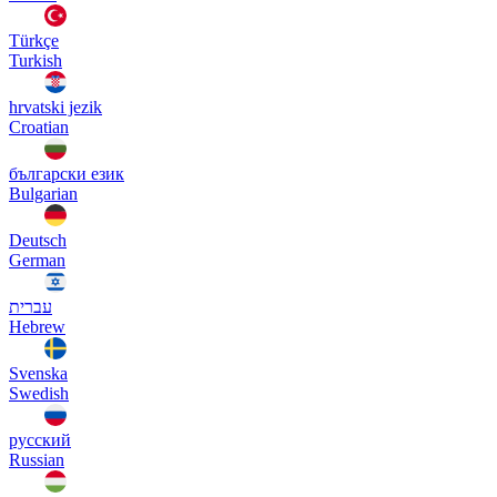
Türkçe
Turkish
hrvatski jezik
Croatian
български език
Bulgarian
Deutsch
German
עברית
Hebrew
Svenska
Swedish
русский
Russian