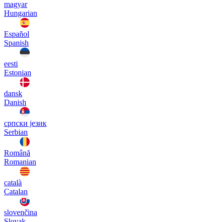
magyar
Hungarian
Español
Spanish
eesti
Estonian
dansk
Danish
српски језик
Serbian
Română
Romanian
català
Catalan
slovenčina
Slovak