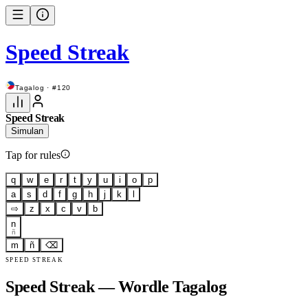
Speed Streak
Tagalog · #120
Speed Streak
Simulan
Tap for rules
q
w
e
r
t
y
u
i
o
p
a
s
d
f
g
h
j
k
l
⇨
z
x
c
v
b
n
ñ
m
ñ
⌫
SPEED STREAK
Speed Streak — Wordle Tagalog