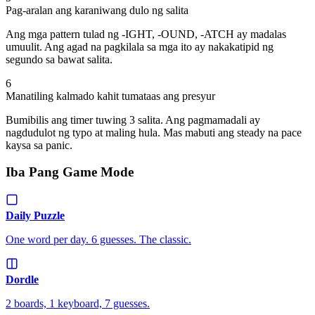
Pag-aralan ang karaniwang dulo ng salita
Ang mga pattern tulad ng -IGHT, -OUND, -ATCH ay madalas
umuulit. Ang agad na pagkilala sa mga ito ay nakakatipid ng
segundo sa bawat salita.
6
Manatiling kalmado kahit tumataas ang presyur
Bumibilis ang timer tuwing 3 salita. Ang pagmamadali ay
nagdudulot ng typo at maling hula. Mas mabuti ang steady na pace
kaysa sa panic.
Iba Pang Game Mode
Daily Puzzle
One word per day. 6 guesses. The classic.
Dordle
2 boards, 1 keyboard, 7 guesses.