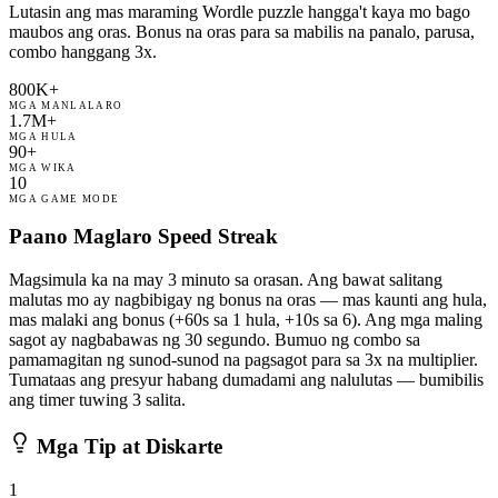
Lutasin ang mas maraming Wordle puzzle hangga't kaya mo bago
maubos ang oras. Bonus na oras para sa mabilis na panalo, parusa,
combo hanggang 3x.
800K+
MGA MANLALARO
1.7M+
MGA HULA
90+
MGA WIKA
10
MGA GAME MODE
Paano Maglaro Speed Streak
Magsimula ka na may 3 minuto sa orasan. Ang bawat salitang
malutas mo ay nagbibigay ng bonus na oras — mas kaunti ang hula,
mas malaki ang bonus (+60s sa 1 hula, +10s sa 6). Ang mga maling
sagot ay nagbabawas ng 30 segundo. Bumuo ng combo sa
pamamagitan ng sunod-sunod na pagsagot para sa 3x na multiplier.
Tumataas ang presyur habang dumadami ang nalulutas — bumibilis
ang timer tuwing 3 salita.
Mga Tip at Diskarte
1