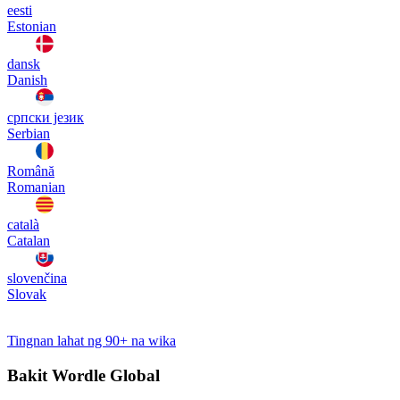
eesti
Estonian
dansk
Danish
српски језик
Serbian
Română
Romanian
català
Catalan
slovenčina
Slovak
Tingnan lahat ng 90+ na wika
Bakit Wordle Global