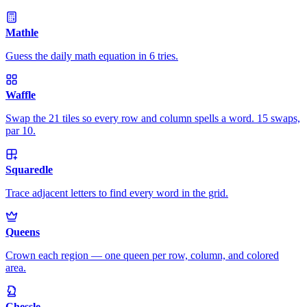
Mathle
Guess the daily math equation in 6 tries.
Waffle
Swap the 21 tiles so every row and column spells a word. 15 swaps,
par 10.
Squaredle
Trace adjacent letters to find every word in the grid.
Queens
Crown each region — one queen per row, column, and colored
area.
Chessle