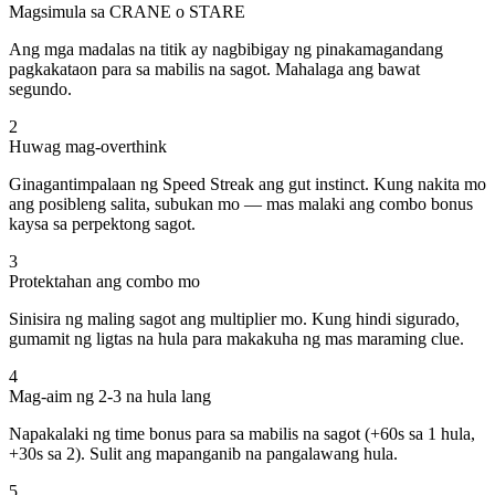
Magsimula sa CRANE o STARE
Ang mga madalas na titik ay nagbibigay ng pinakamagandang
pagkakataon para sa mabilis na sagot. Mahalaga ang bawat
segundo.
2
Huwag mag-overthink
Ginagantimpalaan ng Speed Streak ang gut instinct. Kung nakita mo
ang posibleng salita, subukan mo — mas malaki ang combo bonus
kaysa sa perpektong sagot.
3
Protektahan ang combo mo
Sinisira ng maling sagot ang multiplier mo. Kung hindi sigurado,
gumamit ng ligtas na hula para makakuha ng mas maraming clue.
4
Mag-aim ng 2-3 na hula lang
Napakalaki ng time bonus para sa mabilis na sagot (+60s sa 1 hula,
+30s sa 2). Sulit ang mapanganib na pangalawang hula.
5