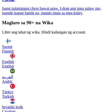
Isang palaisipang chess bawat araw. I-drag ang mga galaw mo,
isumite kapag handa na, matuto mula sa mga kulay.
Maglaro sa 90+ na Wika
Libre ang lahat ng wika. Hindi kailangan ng account.
Suomi
Finnish
English
English
العربية
Arabic
Türkçe
Turkish
hrvatski jezik
Croatian