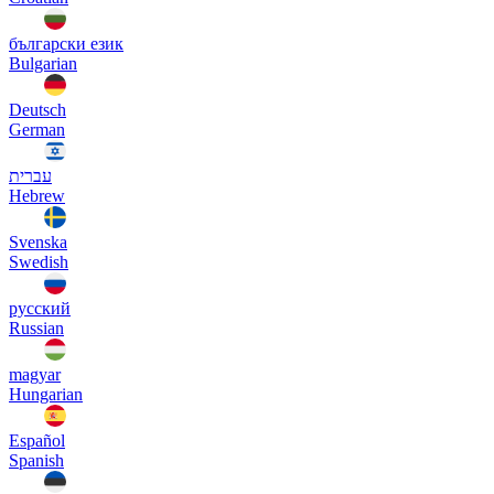
български език
Bulgarian
Deutsch
German
עברית
Hebrew
Svenska
Swedish
русский
Russian
magyar
Hungarian
Español
Spanish