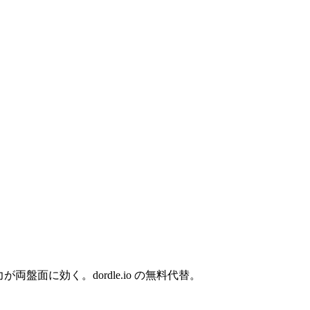
が両盤面に効く。dordle.io の無料代替。