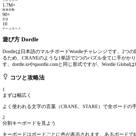
プレイヤー
1.7M+
推測回数
90+
言語
10
ゲームモード
遊び方 Dordle
Dordleは日本語のマルチボードWordleチャレンジです
るため、CRANEのような1単語で2つのパズル全てに手が
す。dordle.ioやquordle.comと同じ形式ですが、Wordl
コツと攻略法
1
まずは幅広く
よく使われる文字の言葉（CRANE、STARE）で全ボード
2
分割キーボードを見よう
キーボードはボードごとに色が表示されます。あるボードで