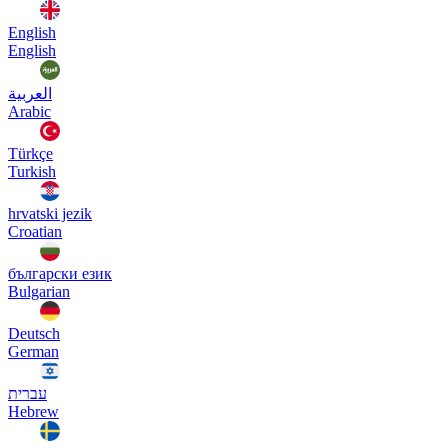
English
English
العربية
Arabic
Türkçe
Turkish
hrvatski jezik
Croatian
български език
Bulgarian
Deutsch
German
עברית
Hebrew