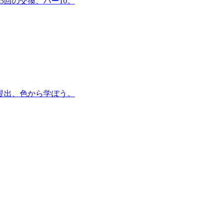
5回の交換、パー10。
提出、色から学ぼう。