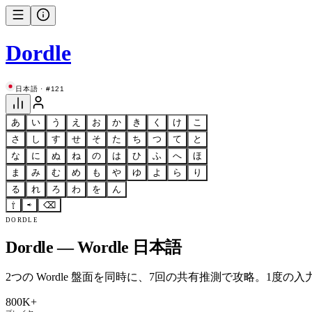
Dordle
日本語 · #121
あ
い
う
え
お
か
き
く
け
こ
さ
し
す
せ
そ
た
ち
つ
て
と
な
に
ぬ
ね
の
は
ひ
ふ
へ
ほ
ま
み
む
め
も
や
ゆ
よ
ら
り
る
れ
ろ
わ
を
ん
⇧
⇨
⌫
DORDLE
Dordle — Wordle 日本語
2つの Wordle 盤面を同時に、7回の共有推測で攻略。1度の入力
800K+