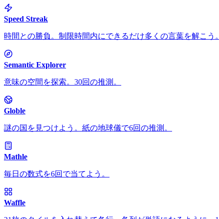
Speed Streak
時間との勝負。制限時間内にできるだけ多くの言葉を解こう
Semantic Explorer
意味の空間を探索。30回の推測。
Globle
謎の国を見つけよう。紙の地球儀で6回の推測。
Mathle
毎日の数式を6回で当てよう。
Waffle