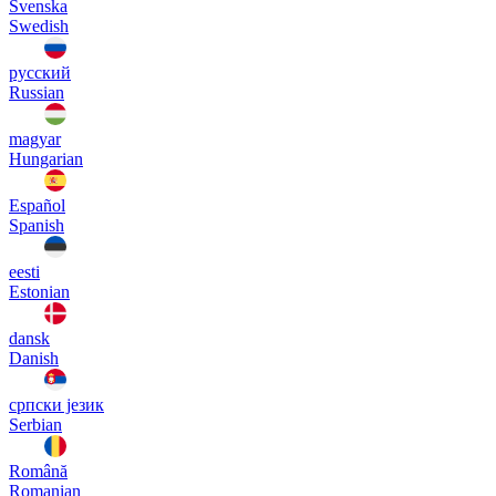
Svenska
Swedish
русский
Russian
magyar
Hungarian
Español
Spanish
eesti
Estonian
dansk
Danish
српски језик
Serbian
Română
Romanian