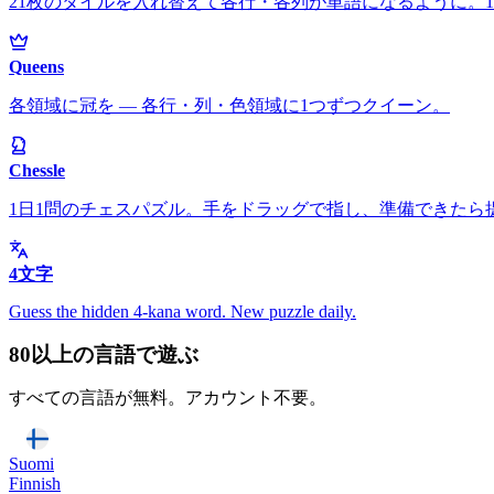
21枚のタイルを入れ替えて各行・各列が単語になるように。1
Queens
各領域に冠を — 各行・列・色領域に1つずつクイーン。
Chessle
1日1問のチェスパズル。手をドラッグで指し、準備できたら
4文字
Guess the hidden 4-kana word. New puzzle daily.
80以上の言語で遊ぶ
すべての言語が無料。アカウント不要。
Suomi
Finnish