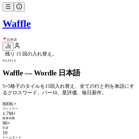
Waffle
日本語
残り 15 回の入れ替え。
WAFFLE
Waffle — Wordle 日本語
5×5格子のタイルを15回入れ替え、全ての行と列を単語にす
るクロスワード。パー10、星評価、毎日新作。
800K+
プレイヤー
1.7M+
推測回数
90+
言語
10
ゲームモード