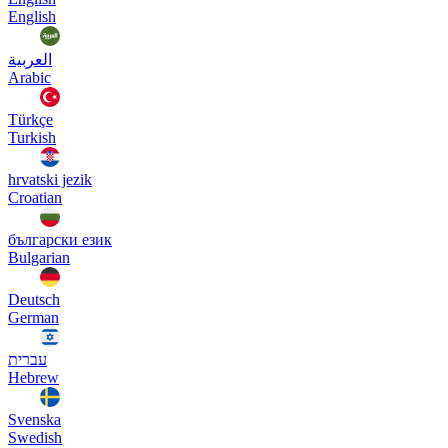
English
العربية
Arabic
Türkçe
Turkish
hrvatski jezik
Croatian
български език
Bulgarian
Deutsch
German
עברית
Hebrew
Svenska
Swedish