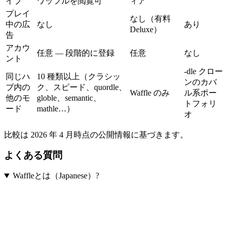
イブ
ワッフルを閲覧可
ィア
プレイ
なし（有料
中の広
なし
あり
Deluxe）
告
アカウ
任意 — 段階的に登録
任意
なし
ント
-dle クロー
同じハ
10 種類以上（クラシッ
ンのカバ
ブ内の
ク、スピード、quordle、
Waffle のみ
ル系ポー
他のモ
globle、semantic、
トフォリ
ード
mathle…）
オ
比較は 2026 年 4 月時点の公開情報に基づきます。
よくある質問
Waffleとは（Japanese）?