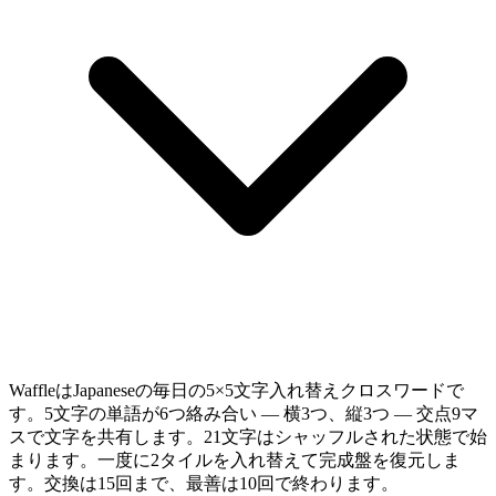
WaffleはJapaneseの毎日の5×5文字入れ替えクロスワードで
す。5文字の単語が6つ絡み合い — 横3つ、縦3つ — 交点9マ
スで文字を共有します。21文字はシャッフルされた状態で始
まります。一度に2タイルを入れ替えて完成盤を復元しま
す。交換は15回まで、最善は10回で終わります。