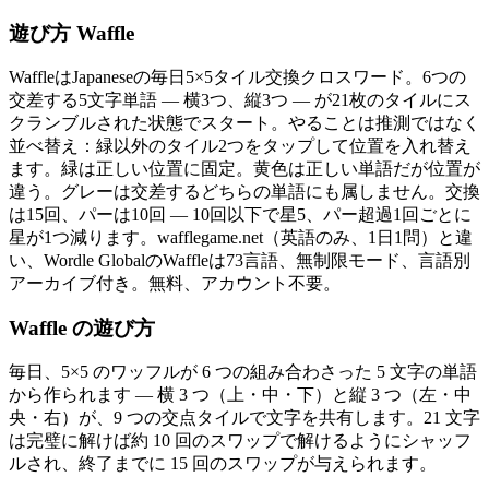
遊び方 Waffle
WaffleはJapaneseの毎日5×5タイル交換クロスワード。6つの
交差する5文字単語 — 横3つ、縦3つ — が21枚のタイルにス
クランブルされた状態でスタート。やることは推測ではなく
並べ替え：緑以外のタイル2つをタップして位置を入れ替え
ます。緑は正しい位置に固定。黄色は正しい単語だが位置が
違う。グレーは交差するどちらの単語にも属しません。交換
は15回、パーは10回 — 10回以下で星5、パー超過1回ごとに
星が1つ減ります。wafflegame.net（英語のみ、1日1問）と違
い、Wordle GlobalのWaffleは73言語、無制限モード、言語別
アーカイブ付き。無料、アカウント不要。
Waffle の遊び方
毎日、5×5 のワッフルが 6 つの組み合わさった 5 文字の単語
から作られます — 横 3 つ（上・中・下）と縦 3 つ（左・中
央・右）が、9 つの交点タイルで文字を共有します。21 文字
は完璧に解けば約 10 回のスワップで解けるようにシャッフ
ルされ、終了までに 15 回のスワップが与えられます。