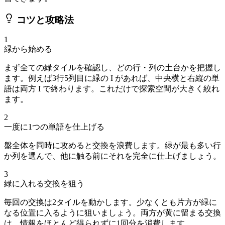
コツと攻略法
1
緑から始める
まず全ての緑タイルを確認し、どの行・列の土台かを把握し
ます。例えば3行5列目に緑の I があれば、中央横と右縦の単
語は両方 I で終わります。これだけで探索空間が大きく絞れ
ます。
2
一度に1つの単語を仕上げる
盤全体を同時に攻めると交換を浪費します。緑が最も多い行
か列を選んで、他に触る前にそれを完全に仕上げましょう。
3
緑に入れる交換を狙う
毎回の交換は2タイルを動かします。少なくとも片方が緑に
なる位置に入るように狙いましょう。両方が黄に留まる交換
は、情報をほとんど得られずに1回分を消費します。