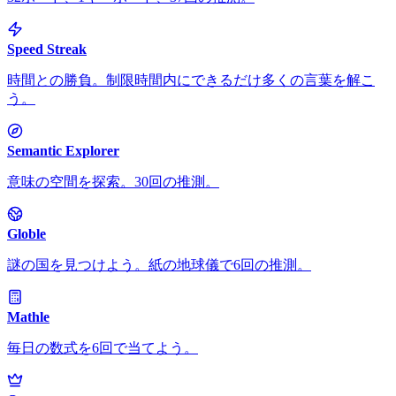
Speed Streak
時間との勝負。制限時間内にできるだけ多くの言葉を解こ
う。
Semantic Explorer
意味の空間を探索。30回の推測。
Globle
謎の国を見つけよう。紙の地球儀で6回の推測。
Mathle
毎日の数式を6回で当てよう。