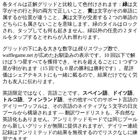
各タイルは正解グリッドと比較して色付けされます：
緑
は文
字がその行と列の両方で正しいこと、
黄
は文字がその単語に
属するが位置が違うこと、
灰
は文字が交差する 2 つの単語の
どちらにも属さないことを意味します。緑のタイルはロック
され、タップしても何も起きません。緑以外の任意の 2 タイ
ルをタップするとそれらが入れ替わります。
グリッドの下にある大きな数字は
残りスワップ数
で、
wafflegame.net が広めたお馴染みの表示です。10 回以下で解
けば 5 つ星すべてを獲得でき、それを超えるごとに 1 つずつ
星が剥がれます（15 回でも 0 星の勝利は勝利です）。星評
価はシェアテキストにも一緒に載るので、結果だけでなく労
力も友人に伝わります。
英語限定ではなく、言語ごとです。
スペイン語
、
ドイツ語
、
トルコ語
、
フィンランド語
、その他すべてのサポート言語の
デイリーワッフルは、その言語のネイティブな 5 文字の日次
プールから構築されます — 翻訳ワードリストも、不自然な
英語化もありません。アンリミテッドモードでは同じプール
から新しいグリッドが無限に提供されますが、デイリー連続
記録はアンリミテッドの結果を無視するのでリスクなしに練
習できます。