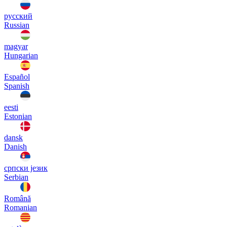
русский
Russian
magyar
Hungarian
Español
Spanish
eesti
Estonian
dansk
Danish
српски језик
Serbian
Română
Romanian