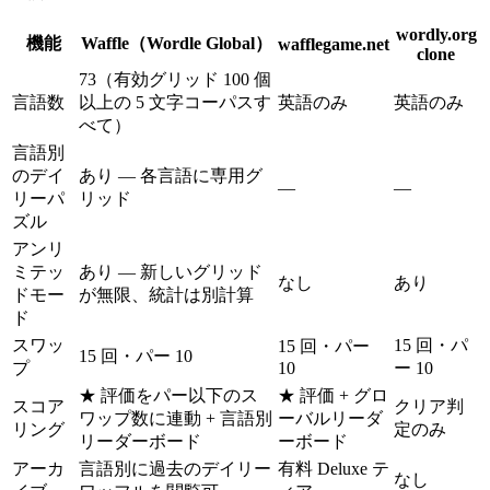
wordly.org
機能
Waffle（Wordle Global）
wafflegame.net
clone
73（有効グリッド 100 個
言語数
以上の 5 文字コーパスす
英語のみ
英語のみ
べて）
言語別
のデイ
あり — 各言語に専用グ
—
—
リーパ
リッド
ズル
アンリ
ミテッ
あり — 新しいグリッド
なし
あり
ドモー
が無限、統計は別計算
ド
スワッ
15 回・パ
15 回・パー
15 回・パー 10
プ
10
ー 10
★ 評価をパー以下のス
★ 評価 + グロ
スコア
クリア判
ワップ数に連動 + 言語別
ーバルリーダ
リング
定のみ
リーダーボード
ーボード
アーカ
言語別に過去のデイリー
有料 Deluxe テ
なし