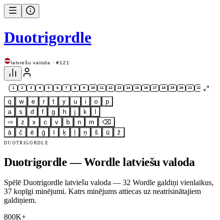
Duotrigordle
latviešu valoda · #121
1
2
3
4
5
6
7
8
9
10
11
12
13
14
15
16
17
18
19
20
21
22
23
24
q
w
e
r
t
y
u
i
o
p
a
s
d
f
g
h
j
k
l
⇨
z
x
c
v
b
n
m
⌫
ā
č
ē
ģ
ī
ķ
ļ
ņ
š
ū
ž
DUOTRIGORDLE
Duotrigordle — Wordle latviešu valoda
Spēlē Duotrigordle latviešu valoda — 32 Wordle galdiņi vienlaikus,
37 kopīgi minējumi. Katrs minējums attiecas uz neatrisinātajiem
galdiņiem.
800K+