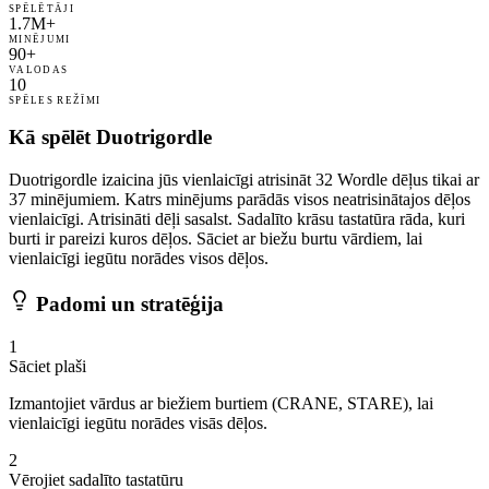
SPĒLĒTĀJI
1.7M+
MINĒJUMI
90+
VALODAS
10
SPĒLES REŽĪMI
Kā spēlēt Duotrigordle
Duotrigordle izaicina jūs vienlaicīgi atrisināt 32 Wordle dēļus tikai ar
37 minējumiem. Katrs minējums parādās visos neatrisinātajos dēļos
vienlaicīgi. Atrisināti dēļi sasalst. Sadalīto krāsu tastatūra rāda, kuri
burti ir pareizi kuros dēļos. Sāciet ar biežu burtu vārdiem, lai
vienlaicīgi iegūtu norādes visos dēļos.
Padomi un stratēģija
1
Sāciet plaši
Izmantojiet vārdus ar biežiem burtiem (CRANE, STARE), lai
vienlaicīgi iegūtu norādes visās dēļos.
2
Vērojiet sadalīto tastatūru