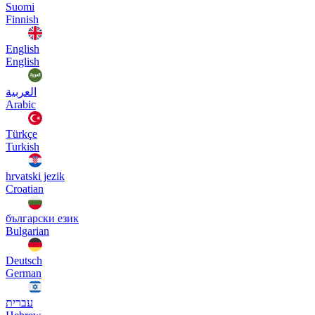
Suomi
Finnish
English
English
العربية
Arabic
Türkçe
Turkish
hrvatski jezik
Croatian
български език
Bulgarian
Deutsch
German
עברית