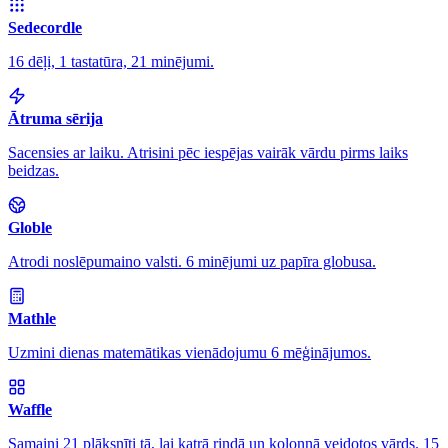
Sedecordle
16 dēļi, 1 tastatūra, 21 minējumi.
Ātruma sērija
Sacensies ar laiku. Atrisini pēc iespējas vairāk vārdu pirms laiks
beidzas.
Globle
Atrodi noslēpumaino valsti. 6 minējumi uz papīra globusa.
Mathle
Uzmini dienas matemātikas vienādojumu 6 mēģinājumos.
Waffle
Samaini 21 plāksnīti tā, lai katrā rindā un kolonnā veidotos vārds. 15