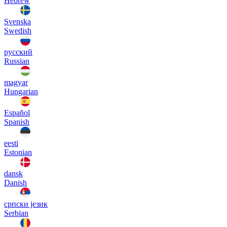
Hebrew
Svenska
Swedish
русский
Russian
magyar
Hungarian
Español
Spanish
eesti
Estonian
dansk
Danish
српски језик
Serbian