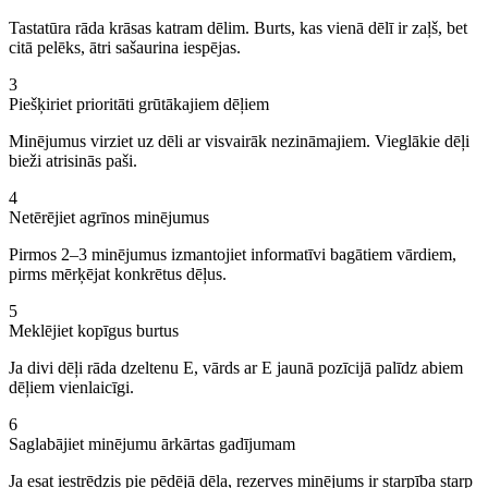
Tastatūra rāda krāsas katram dēlim. Burts, kas vienā dēlī ir zaļš, bet
citā pelēks, ātri sašaurina iespējas.
3
Piešķiriet prioritāti grūtākajiem dēļiem
Minējumus virziet uz dēli ar visvairāk nezināmajiem. Vieglākie dēļi
bieži atrisinās paši.
4
Netērējiet agrīnos minējumus
Pirmos 2–3 minējumus izmantojiet informatīvi bagātiem vārdiem,
pirms mērķējat konkrētus dēļus.
5
Meklējiet kopīgus burtus
Ja divi dēļi rāda dzeltenu E, vārds ar E jaunā pozīcijā palīdz abiem
dēļiem vienlaicīgi.
6
Saglabājiet minējumu ārkārtas gadījumam
Ja esat iestrēdzis pie pēdējā dēļa, rezerves minējums ir starpība starp