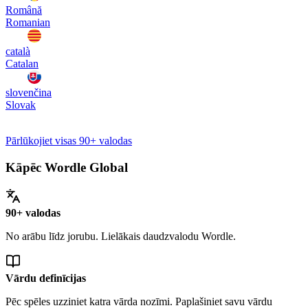
Română
Romanian
català
Catalan
slovenčina
Slovak
Pārlūkojiet visas 90+ valodas
Kāpēc Wordle Global
90+ valodas
No arābu līdz jorubu. Lielākais daudzvalodu Wordle.
Vārdu definīcijas
Pēc spēles uzziniet katra vārda nozīmi. Paplašiniet savu vārdu