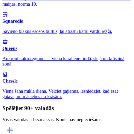
maiņas, norma 10.
Squaredle
Savieno blakus esošos burtus, lai atrastu katru vārdu režģī.
Queens
Apkronī katru reģionu — viena karaliene rindā, slejā un krāsainā
zonā.
Chessle
Viena šaha mīkla dienā. Velciet gājienus, iesniedziet, kad esat
gatavs, un mācieties no krāsām.
Spēlējiet 90+ valodās
Visas valodas ir bezmaksas. Konts nav nepieciešams.