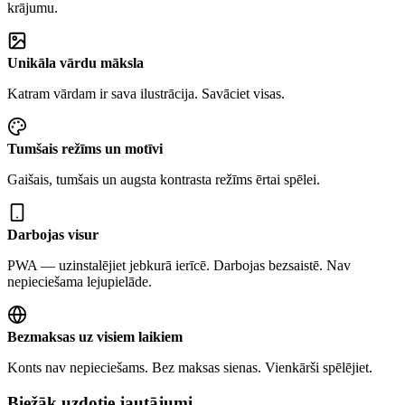
krājumu.
Unikāla vārdu māksla
Katram vārdam ir sava ilustrācija. Savāciet visas.
Tumšais režīms un motīvi
Gaišais, tumšais un augsta kontrasta režīms ērtai spēlei.
Darbojas visur
PWA — uzinstalējiet jebkurā ierīcē. Darbojas bezsaistē. Nav
nepieciešama lejupielāde.
Bezmaksas uz visiem laikiem
Konts nav nepieciešams. Bez maksas sienas. Vienkārši spēlējiet.
Biežāk uzdotie jautājumi