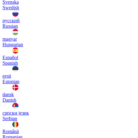
Svenska
Swedish
русский
Russian
magyar
Hungarian
Español
Spanish
eesti
Estonian
dansk
Danish
српски језик
Serbian
Română
Romanian