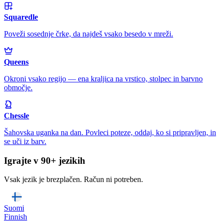
Squaredle
Poveži sosednje črke, da najdeš vsako besedo v mreži.
Queens
Okroni vsako regijo — ena kraljica na vrstico, stolpec in barvno
območje.
Chessle
Šahovska uganka na dan. Povleci poteze, oddaj, ko si pripravljen, in
se uči iz barv.
Igrajte v 90+ jezikih
Vsak jezik je brezplačen. Račun ni potreben.
Suomi
Finnish