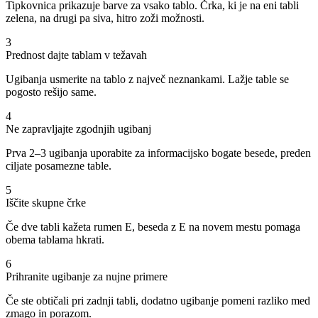
Tipkovnica prikazuje barve za vsako tablo. Črka, ki je na eni tabli
zelena, na drugi pa siva, hitro zoži možnosti.
3
Prednost dajte tablam v težavah
Ugibanja usmerite na tablo z največ neznankami. Lažje table se
pogosto rešijo same.
4
Ne zapravljajte zgodnjih ugibanj
Prva 2–3 ugibanja uporabite za informacijsko bogate besede, preden
ciljate posamezne table.
5
Iščite skupne črke
Če dve tabli kažeta rumen E, beseda z E na novem mestu pomaga
obema tablama hkrati.
6
Prihranite ugibanje za nujne primere
Če ste obtičali pri zadnji tabli, dodatno ugibanje pomeni razliko med
zmago in porazom.