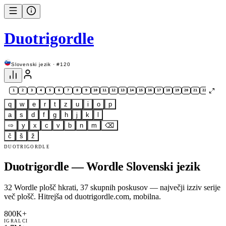
Duotrigordle
Slovenski jezik · #120
1
2
3
4
5
6
7
8
9
10
11
12
13
14
15
16
17
18
19
20
21
22
23
24
q
w
e
r
t
z
u
i
o
p
a
s
d
f
g
h
j
k
l
⇨
y
x
c
v
b
n
m
⌫
č
š
ž
DUOTRIGORDLE
Duotrigordle — Wordle Slovenski jezik
32 Wordle plošč hkrati, 37 skupnih poskusov — največji izziv serije
več plošč. Hitrejša od duotrigordle.com, mobilna.
800K+
IGRALCI