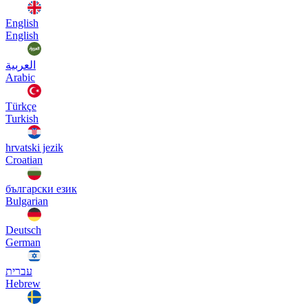
English
English
العربية
Arabic
Türkçe
Turkish
hrvatski jezik
Croatian
български език
Bulgarian
Deutsch
German
עברית
Hebrew