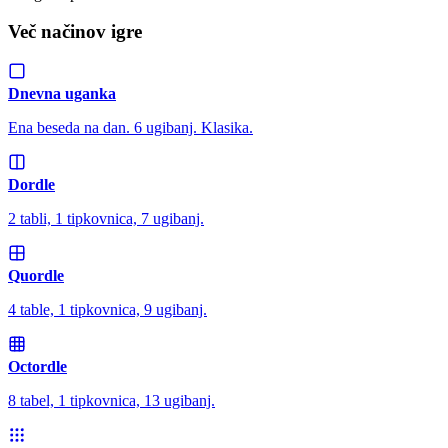
Več načinov igre
Dnevna uganka
Ena beseda na dan. 6 ugibanj. Klasika.
Dordle
2 tabli, 1 tipkovnica, 7 ugibanj.
Quordle
4 table, 1 tipkovnica, 9 ugibanj.
Octordle
8 tabel, 1 tipkovnica, 13 ugibanj.