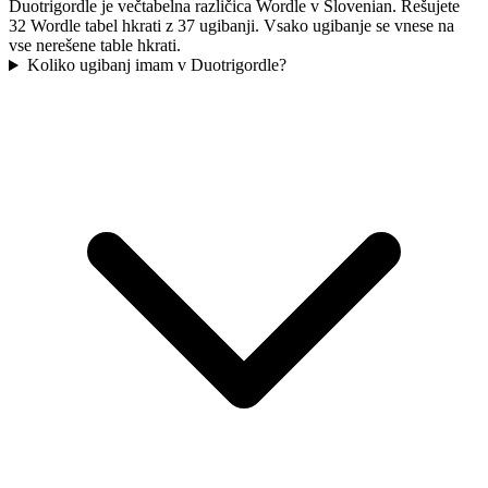
Duotrigordle je večtabelna različica Wordle v Slovenian. Rešujete
32 Wordle tabel hkrati z 37 ugibanji. Vsako ugibanje se vnese na
vse nerešene table hkrati.
Koliko ugibanj imam v Duotrigordle?