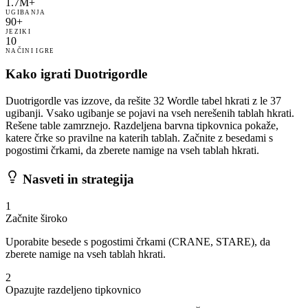
1.7M+
UGIBANJA
90+
JEZIKI
10
NAČINI IGRE
Kako igrati Duotrigordle
Duotrigordle vas izzove, da rešite 32 Wordle tabel hkrati z le 37
ugibanji. Vsako ugibanje se pojavi na vseh nerešenih tablah hkrati.
Rešene table zamrznejo. Razdeljena barvna tipkovnica pokaže,
katere črke so pravilne na katerih tablah. Začnite z besedami s
pogostimi črkami, da zberete namige na vseh tablah hkrati.
Nasveti in strategija
1
Začnite široko
Uporabite besede s pogostimi črkami (CRANE, STARE), da
zberete namige na vseh tablah hkrati.
2
Opazujte razdeljeno tipkovnico