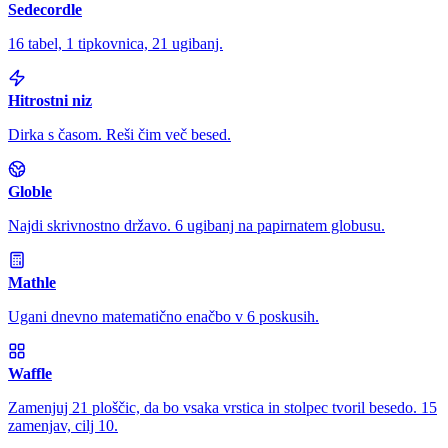
Sedecordle
16 tabel, 1 tipkovnica, 21 ugibanj.
Hitrostni niz
Dirka s časom. Reši čim več besed.
Globle
Najdi skrivnostno državo. 6 ugibanj na papirnatem globusu.
Mathle
Ugani dnevno matematično enačbo v 6 poskusih.
Waffle
Zamenjuj 21 ploščic, da bo vsaka vrstica in stolpec tvoril besedo. 15
zamenjav, cilj 10.