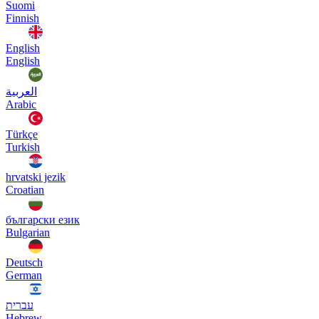
Suomi
Finnish
English
English
العربية
Arabic
Türkçe
Turkish
hrvatski jezik
Croatian
български език
Bulgarian
Deutsch
German
עברית
Hebrew