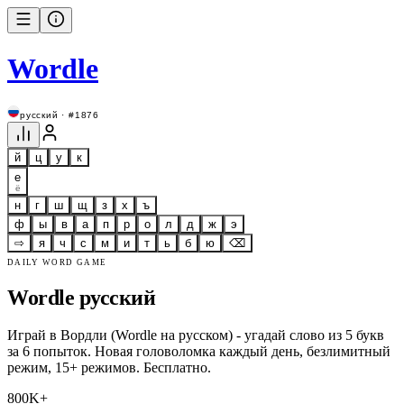
Wordle
русский · #1876
й
ц
у
к
е
ё
н
г
ш
щ
з
х
ъ
ф
ы
в
а
п
р
о
л
д
ж
э
⇨
я
ч
с
м
и
т
ь
б
ю
⌫
DAILY WORD GAME
Wordle русский
Играй в Вордли (Wordle на русском) - угадай слово из 5 букв
за 6 попыток. Новая головоломка каждый день, безлимитный
режим, 15+ режимов. Бесплатно.
800K+