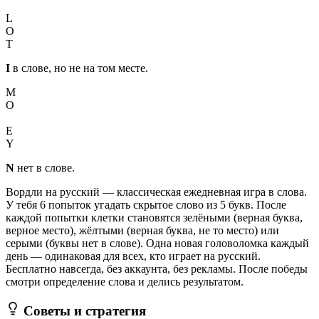
I
L
O
T
I
в слове, но не на том месте.
M
O
N
E
Y
N
нет в слове.
Вордли на русский — классическая ежедневная игра в слова.
У тебя 6 попыток угадать скрытое слово из 5 букв. После
каждой попытки клетки становятся зелёными (верная буква,
верное место), жёлтыми (верная буква, не то место) или
серыми (буквы нет в слове). Одна новая головоломка каждый
день — одинаковая для всех, кто играет на русский.
Бесплатно навсегда, без аккаунта, без рекламы. После победы
смотри определение слова и делись результатом.
Советы и стратегия