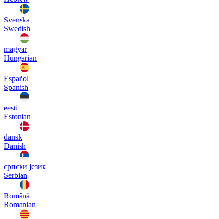
Svenska
Swedish
magyar
Hungarian
Español
Spanish
eesti
Estonian
dansk
Danish
српски језик
Serbian
Română
Romanian