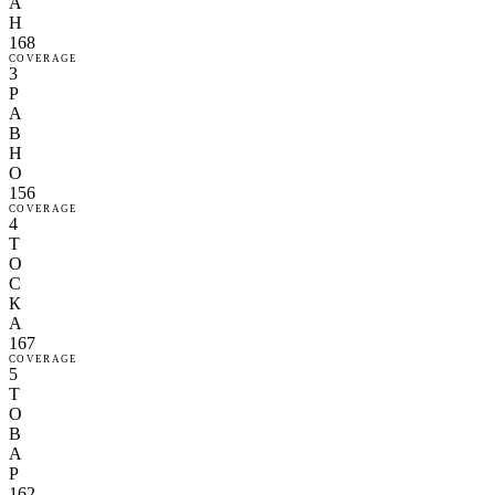
А
Н
168
COVERAGE
3
Р
А
В
Н
О
156
COVERAGE
4
Т
О
С
К
А
167
COVERAGE
5
Т
О
В
А
Р
162