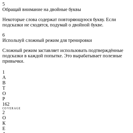
5
Обращай внимание на двойные буквы
Некоторые слова содержат повторяющуюся букву. Если
подсказки не сходятся, подумай о двойной букве.
6
Используй сложный режим для тренировки
Сложный режим заставляет использовать подтверждённые
подсказки в каждой попытке. Это вырабатывает полезные
привычки.
1
А
В
Т
О
Р
162
COVERAGE
2
О
К
Е