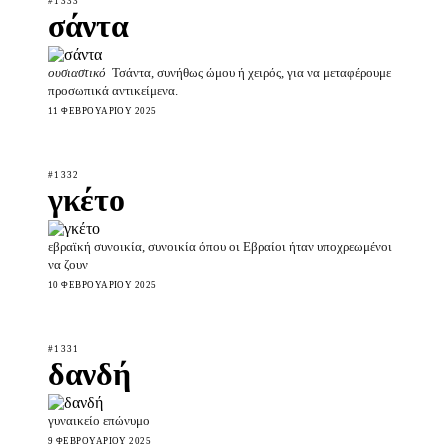
#1333
σάντα
ουσιαστικό
Τσάντα, συνήθως ώμου ή χειρός, για να μεταφέρουμε
προσωπικά αντικείμενα.
11 ΦΕΒΡΟΥΑΡΊΟΥ 2025
#1332
γκέτο
εβραϊκή συνοικία, συνοικία όπου οι Εβραίοι ήταν υποχρεωμένοι
να ζουν
10 ΦΕΒΡΟΥΑΡΊΟΥ 2025
#1331
δανδή
γυναικείο επώνυμο
9 ΦΕΒΡΟΥΑΡΊΟΥ 2025