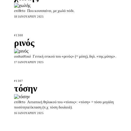
επίθετο
Που κουτσαίνει, με χωλό πόδι.
18 ΙΑΝΟΥΑΡΊΟΥ 2025
#1308
ρινός
ουσιαστικό
Γενική ενικού του «ρινός» (= μύτη), δηλ. «της μύτης».
17 ΙΑΝΟΥΑΡΊΟΥ 2025
#1307
τόσην
επίθετο
Αιτιατική θηλυκού του «τόσος»: «τόση» = τόσο μεγάλη
ποσότητα/έκταση (π.χ. τόση δουλειά).
16 ΙΑΝΟΥΑΡΊΟΥ 2025