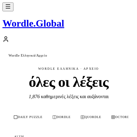
Wordle
.
Global
Wordle Ελληνικά
/
Αρχείο
WORDLE ΕΛΛΗΝΙΚΆ · ΑΡΧΕΊΟ
όλες οι λέξεις
1,876
καθημερινές λέξεις και αυξάνονται
DAILY PUZZLE
DORDLE
QUORDLE
OCTORDLE
#1336