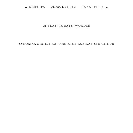
← ΝΕΌΤΕΡΑ
ΠΑΛΑΙΌΤΕΡΑ →
UI.PAGE 19 / 63
UI.PLAY_TODAYS_WORDLE
ΣΥΝΟΛΙΚΆ ΣΤΑΤΙΣΤΙΚΆ
·
ΑΝΟΙΧΤΌΣ ΚΏΔΙΚΑΣ ΣΤΟ GITHUB