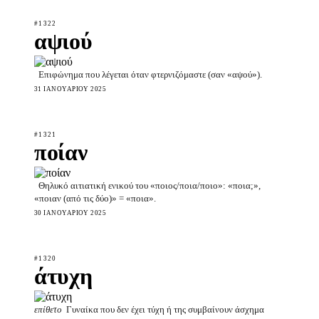
#1322
αψιού
Επιφώνημα που λέγεται όταν φτερνιζόμαστε (σαν «αψού»).
31 ΙΑΝΟΥΑΡΊΟΥ 2025
#1321
ποίαν
Θηλυκό αιτιατική ενικού του «ποιος/ποια/ποιο»: «ποια;»,
«ποιαν (από τις δύο)» = «ποια».
30 ΙΑΝΟΥΑΡΊΟΥ 2025
#1320
άτυχη
επίθετο
Γυναίκα που δεν έχει τύχη ή της συμβαίνουν άσχημα