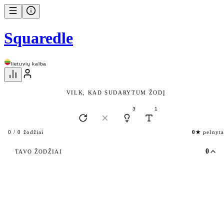
Squaredle
lietuvių kalba
VILK, KAD SUDARYTUM ŽODĮ
3
1
0★
pelnyta
0 / 0 žodžiai
0
TAVO ŽODŽIAI