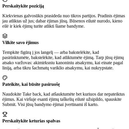
Perskaitykite poziciją
Kiekvienas galvosūkis prasideda nuo tikros partijos. Pradinis ėjimas
jau atliktas už jus; dabar ėjimas jūsų. Būsenos eilutė nurodo, kieno
eilė ir kiek ėjimų turite atlikti šiame bandyme.
Vilkite savo ėjimus
Tempkite figūrą į jos langelį — arba bakstelėkite, kad
pasirinktumėte, bakstelėkite, kad atliktumėte ėjimą. Tarp jūsų ėjimų
atsako varžovas: akimirksniu kanoniniu atsakymu, kai einate pagal
liniją, arba tikru šachmatų variklio atsakymu, kai nukrypstate.
Pateikite, kai būsite pasiruošę
Naudokite Take back, kad atšauktumėte bet kuriuos dar nepateiktus
ėjimus. Kai viršuje esanti ėjimų taškelių eilutė užsipildo, spauskite
Submit. Visi jūsų bandymo ėjimai įvertinami iš karto.
Perskaitykite keturias spalvas