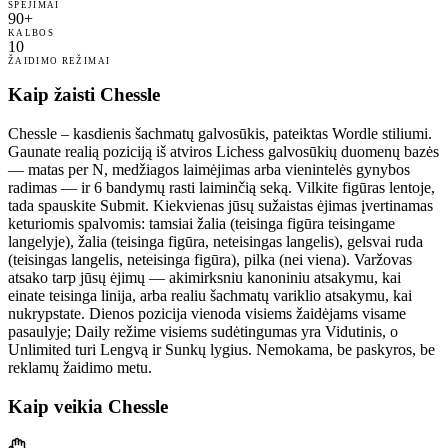
SPĖJIMAI
90+
KALBOS
10
ŽAIDIMO REŽIMAI
Kaip žaisti Chessle
Chessle – kasdienis šachmatų galvosūkis, pateiktas Wordle stiliumi.
Gaunate realią poziciją iš atviros Lichess galvosūkių duomenų bazės
— matas per N, medžiagos laimėjimas arba vienintelės gynybos
radimas — ir 6 bandymų rasti laiminčią seką. Vilkite figūras lentoje,
tada spauskite Submit. Kiekvienas jūsų sužaistas ėjimas įvertinamas
keturiomis spalvomis: tamsiai žalia (teisinga figūra teisingame
langelyje), žalia (teisinga figūra, neteisingas langelis), gelsvai ruda
(teisingas langelis, neteisinga figūra), pilka (nei viena). Varžovas
atsako tarp jūsų ėjimų — akimirksniu kanoniniu atsakymu, kai
einate teisinga linija, arba realiu šachmatų variklio atsakymu, kai
nukrypstate. Dienos pozicija vienoda visiems žaidėjams visame
pasaulyje; Daily režime visiems sudėtingumas yra Vidutinis, o
Unlimited turi Lengvą ir Sunkų lygius. Nemokama, be paskyros, be
reklamų žaidimo metu.
Kaip veikia Chessle