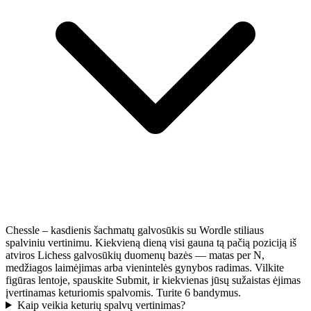
Chessle – kasdienis šachmatų galvosūkis su Wordle stiliaus
spalviniu vertinimu. Kiekvieną dieną visi gauna tą pačią poziciją iš
atviros Lichess galvosūkių duomenų bazės — matas per N,
medžiagos laimėjimas arba vienintelės gynybos radimas. Vilkite
figūras lentoje, spauskite Submit, ir kiekvienas jūsų sužaistas ėjimas
įvertinamas keturiomis spalvomis. Turite 6 bandymus.
Kaip veikia keturių spalvų vertinimas?