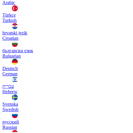
Arabic
Türkçe
Turkish
hrvatski jezik
Croatian
български език
Bulgarian
Deutsch
German
עברית
Hebrew
Svenska
Swedish
русский
Russian