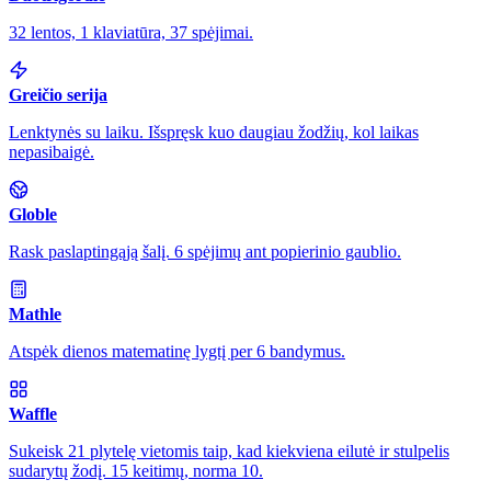
32 lentos, 1 klaviatūra, 37 spėjimai.
Greičio serija
Lenktynės su laiku. Išspręsk kuo daugiau žodžių, kol laikas
nepasibaigė.
Globle
Rask paslaptingąją šalį. 6 spėjimų ant popierinio gaublio.
Mathle
Atspėk dienos matematinę lygtį per 6 bandymus.
Waffle
Sukeisk 21 plytelę vietomis taip, kad kiekviena eilutė ir stulpelis
sudarytų žodį. 15 keitimų, norma 10.