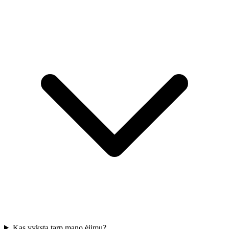
Kas vyksta tarp mano ėjimų?