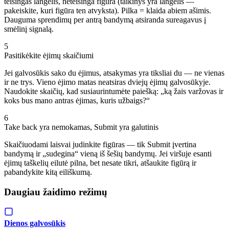
teisingas langelis, neteisinga figūra (taikinys yra langelis —
pakeiskite, kuri figūra ten atvyksta). Pilka = klaida abiem ašimis.
Dauguma sprendimų per antrą bandymą atsiranda sureagavus į
smėlinį signalą.
5
Pasitikėkite ėjimų skaičiumi
Jei galvosūkis sako du ėjimus, atsakymas yra tiksliai du — ne vienas
ir ne trys. Vieno ėjimo matas neatsiras dviejų ėjimų galvosūkyje.
Naudokite skaičių, kad susiaurintumėte paiešką: „ką žais varžovas ir
koks bus mano antras ėjimas, kuris užbaigs?“
6
Take back yra nemokamas, Submit yra galutinis
Skaičiuodami laisvai judinkite figūras — tik Submit įvertina
bandymą ir „sudegina“ vieną iš šešių bandymų. Jei viršuje esanti
ėjimų taškelių eilutė pilna, bet nesate tikri, atšaukite figūrą ir
pabandykite kitą eiliškumą.
Daugiau žaidimo režimų
Dienos galvosūkis