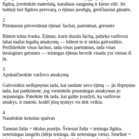
figūrą, įvertinkite materialą, karaliaus saugumą ir kieno eilė. Jei
baltieji turi figūros persvarą, o ėjimas juodųjų, greičiausiai ginatės.
2
Pirmiausia priverstiniai ėjimai: šachai, paėmimai, grėsmės
Būtent tokia tvarka. Ėjimas, kuris duoda šachą, palieka varžovui
labai mažai legalių atsakymų — būtent to ir siekia galvosūkis.
Peržiūrėkite visus šachus, tada visus paėmimus, tada visas
tiesiogines grėsmes — teisingas ėjimas beveik visada yra vienas iš
jų.
3
Apskaičiuokite varžovo atsakymą
Galvosūkis neišspręstas tada, kai randate savo ėjimą — jis išspręstas
tada, kai patikrinote, jog vienintelis prasmingas atsakymas jo
nepaneigia. Pateikite tik tada, kai galite įvardyti, ką varžovas
atsakys, ir matote, kodėl jūsų tęsinys vis tiek veikia.
4
Naudokite keturias spalvas
Tamsiai žalia = tikslus pusėjis. Šviesiai žalia = teisinga figūra,
neteisingas langelis (idėja teisinga, tik neteisinga vieta). Smėlinė =