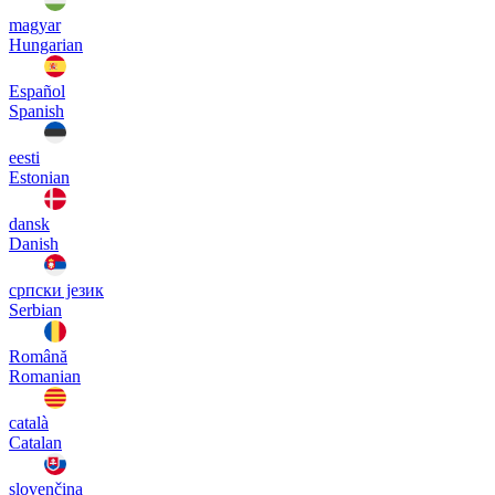
magyar
Hungarian
Español
Spanish
eesti
Estonian
dansk
Danish
српски језик
Serbian
Română
Romanian
català
Catalan
slovenčina