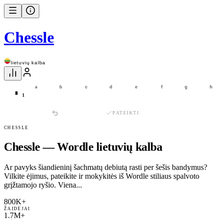
Chessle
lietuvių kalba
a
b
c
d
e
f
g
h
8
7
6
5
4
3
2
1
1
PATEIKTI
CHESSLE
Chessle — Wordle lietuvių kalba
Ar pavyks šiandieninį šachmatų debiutą rasti per šešis bandymus?
Vilkite ėjimus, pateikite ir mokykitės iš Wordle stiliaus spalvoto
grįžtamojo ryšio. Viena...
800K+
ŽAIDĖJAI
1.7M+