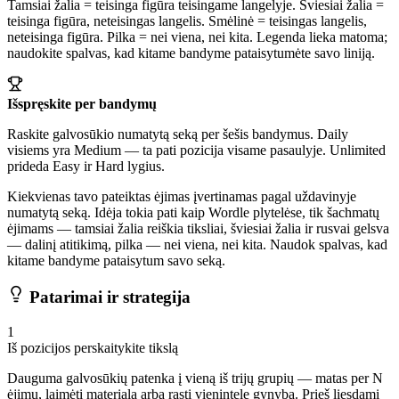
Tamsiai žalia = teisinga figūra teisingame langelyje. Šviesiai žalia =
teisinga figūra, neteisingas langelis. Smėlinė = teisingas langelis,
neteisinga figūra. Pilka = nei viena, nei kita. Legenda lieka matoma;
naudokite spalvas, kad kitame bandyme pataisytumėte savo liniją.
Išspręskite per bandymų
Raskite galvosūkio numatytą seką per šešis bandymus. Daily
visiems yra Medium — ta pati pozicija visame pasaulyje. Unlimited
prideda Easy ir Hard lygius.
Kiekvienas tavo pateiktas ėjimas įvertinamas pagal uždavinyje
numatytą seką. Idėja tokia pati kaip Wordle plytelėse, tik šachmatų
ėjimams — tamsiai žalia reiškia tiksliai, šviesiai žalia ir rusvai gelsva
— dalinį atitikimą, pilka — nei viena, nei kita. Naudok spalvas, kad
kitame bandyme pataisytum savo seką.
Patarimai ir strategija
1
Iš pozicijos perskaitykite tikslą
Dauguma galvosūkių patenka į vieną iš trijų grupių — matas per N
ėjimų, laimėti materialą arba rasti vienintelę gynybą. Prieš liesdami