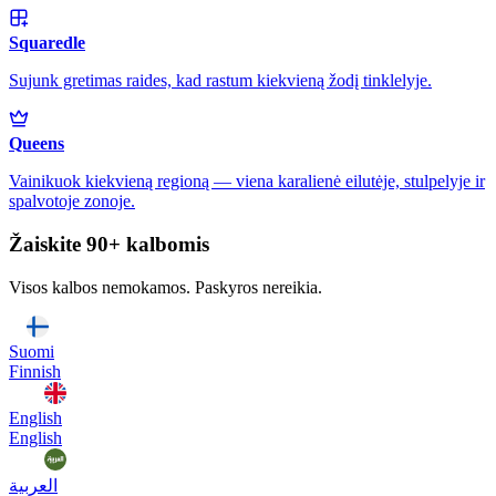
Squaredle
Sujunk gretimas raides, kad rastum kiekvieną žodį tinklelyje.
Queens
Vainikuok kiekvieną regioną — viena karalienė eilutėje, stulpelyje ir
spalvotoje zonoje.
Žaiskite 90+ kalbomis
Visos kalbos nemokamos. Paskyros nereikia.
Suomi
Finnish
English
English
العربية