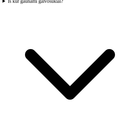
Iš kur gaunami galvosūkiai?