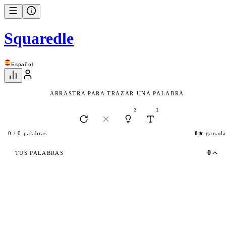
Squaredle
Español
ARRASTRA PARA TRAZAR UNA PALABRA
3
1
0★
ganada
0 / 0 palabras
0
TUS PALABRAS