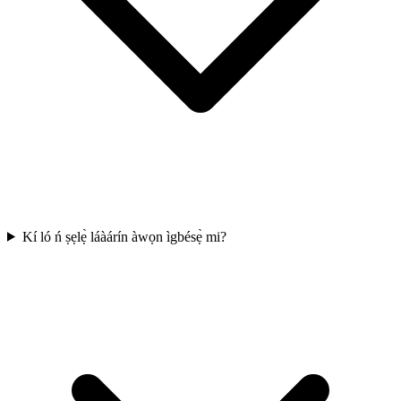
Kí ló ń ṣẹlẹ̀ láàárín àwọn ìgbésẹ̀ mi?