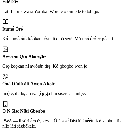
Èdè 90+
Láti Lárúbáwá sí Yorùbá. Wordle olóni-èdè tó tóbi jù.
Ìtumọ̀ Ọ̀rọ̀
Kọ́ ìtumọ̀ ọ̀rọ̀ kọ̀ọ̀kan lẹ́yìn tí o bá ṣeré. Mú ìmọ̀ ọ̀rọ̀ rẹ pọ̀ sí i.
Àwòrán Ọ̀rọ̀ Aláìlégbé
Ọ̀rọ̀ kọ̀ọ̀kan ní àwòrán tirẹ̀. Kó gbogbo wọn jọ.
Ọ̀nà Dúdú àti Àwọn Àkọlé
Ìmọ́lẹ̀, dúdú, àti ìyàtọ̀ gíga fún ṣíṣeré aláìnífẹ̀ẹ́.
Ó Ń Ṣiṣẹ́ Níbi Gbogbo
PWA — fi sórí ẹ̀rọ èyíkéyìí. Ó ń ṣiṣẹ́ láìsí íńtánẹ́ẹ̀tì. Kò sí ohun tí a
nílò láti ṣàgbékalẹ̀.