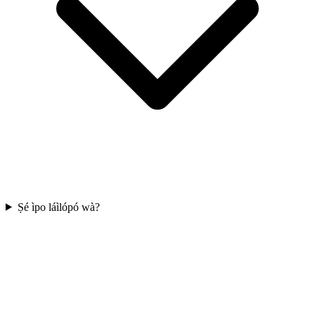
Ṣé ìpo láìlópó wà?