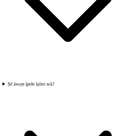
Ṣé àwọn ìpele ìṣòro wà?