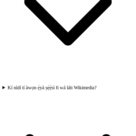
Kí nìdí tí àwọn ẹ̀yà ṣẹ́ẹ̀sì fi wá láti Wikimedia?