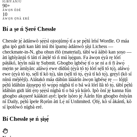
ÌGBÌYÀNJÚ
90+
ÀWỌN ÈDÈ
10
ÀWỌN Ọ̀NÀ ERÉ
Bí a ṣe ń Ṣeré Chessle
Chessle jẹ́ àdánwò ṣẹ́ẹ̀sì ojoojúmọ́ tí a ṣe pẹ̀lú ìrísí Wordle. O máa
gba ipò gidi kan láti inú ibi ìpamọ́ àdánwò ṣíṣi Lichess —
checkmate-in-N, gba ohun èlò (material), tàbí wá ààbò kan ṣoṣo —
àti ìgbìyànjú 6 láti rí àtẹ̀lé tó ń mú ìṣẹ́gun. Fa àwọn ẹ̀yà rẹ lórí
pátákó, lẹ́yìn náà tẹ Submit. Gbogbo ìgbésẹ̀ tí o ṣe ni a ń fi àwọ̀
mẹ́rin ṣe àmìyàn: aláwọ̀ ewe dídùú (ẹ̀yà tó tọ́ lórí sẹ́lì tó tọ́), aláwọ̀
ewe (ẹ̀yà tó tọ́, sẹ́lì tí kò tọ́), tán (sẹ́lì tó tọ́, ẹ̀yà tí kò tọ́), grẹ́yì (kò sí
nínú méjèèjì). Alátakò máa dáhùn láàárín àwọn ìgbésẹ̀ rẹ — lójijì
pẹ̀lú ìdáhùn àjọṣepọ̀ tó wọ́pọ̀ nígbà tí o bá wà lórí ìlà tó tọ́, tàbí pẹ̀lú
ìdáhùn gidi láti ẹ̀rọ ṣẹ́ẹ̀sì nígbà tí o bá yà kúrò. Ipò òní jẹ́ kanna fún
gbogbo akọṣeré káàkiri ayé; ìpele ìṣòro jẹ́ Àárín fún gbogbo ènìyàn
ní Daily, pẹ̀lú ìpele Rọrùn àti Lẹ́ ní Unlimited. Ọ̀fẹ́, kò sí àkántì, kò
sí ìpolówó nígbà eré.
Bí Chessle ṣe ń ṣiṣẹ́