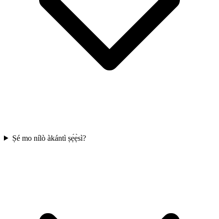
Ṣé mo nílò àkántì ṣẹ́ẹ̀sì?