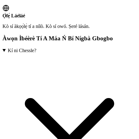
Ọ̀fẹ́ Láéláé
Kò sí àkọọ́lẹ̀ tí a nílò. Kò sí owó. Ṣeré lásán.
Àwọn Ìbéèrè Tí A Máa Ń Bí Nígbà Gbogbo
Kí ni Chessle?