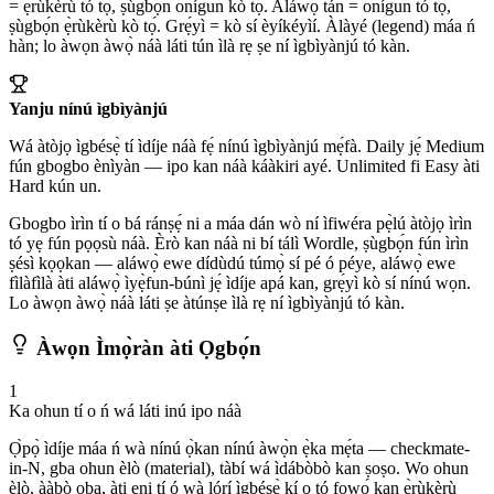
= ẹ̀rùkèrù tó tọ́, ṣùgbọ́n onígun kò tọ́. Aláwọ̀ tán = onígun tó tọ́,
ṣùgbọ́n ẹ̀rùkèrù kò tọ́. Grẹ́yì = kò sí èyíkéyìí. Àlàyé (legend) máa ń
hàn; lo àwọn àwọ̀ náà láti tún ìlà rẹ ṣe ní ìgbìyànjú tó kàn.
Yanju nínú ìgbìyànjú
Wá àtòjọ ìgbésẹ̀ tí ìdíje náà fẹ́ nínú ìgbìyànjú mẹ́fà. Daily jẹ́ Medium
fún gbogbo ènìyàn — ipo kan náà káàkiri ayé. Unlimited fi Easy àti
Hard kún un.
Gbogbo ìrìn tí o bá ránṣẹ́ ni a máa dán wò ní ìfiwéra pẹ̀lú àtòjọ ìrìn
tó yẹ fún pọọsù náà. Èrò kan náà ni bí tálì Wordle, ṣùgbọ́n fún ìrìn
ṣésì kọọkan — aláwọ̀ ewe dídùdú túmọ̀ sí pé ó péye, aláwọ̀ ewe
fìlàfìlà àti aláwọ̀ ìyẹ̀fun-búnì jẹ́ ìdíje apá kan, grẹ́yì kò sí nínú wọn.
Lo àwọn àwọ̀ náà láti ṣe àtúnṣe ìlà rẹ ní ìgbìyànjú tó kàn.
Àwọn Ìmọ̀ràn àti Ọgbọ́n
1
Ka ohun tí o ń wá láti inú ipo náà
Ọ̀pọ̀ ìdíje máa ń wà nínú ọ̀kan nínú àwọ̀n ẹ̀ka mẹ́ta — checkmate-
in-N, gba ohun èlò (material), tàbí wá ìdábòbò kan ṣoṣo. Wo ohun
èlò, ààbò ọba, àti ẹni tí ó wà lórí ìgbésẹ̀ kí o tó fọwọ́ kan ẹ̀rùkèrù