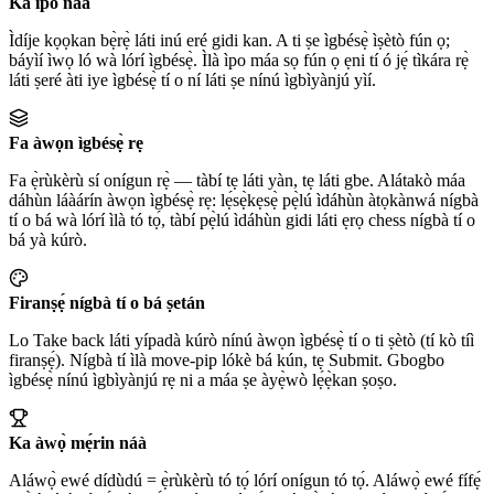
Ka ipo naa
Ìdíje kọọkan bẹ̀rẹ̀ láti inú eré gidi kan. A ti ṣe ìgbésẹ̀ ìṣètò fún ọ;
báyìí ìwọ ló wà lórí ìgbésẹ̀. Ìlà ìpo máa sọ fún ọ ẹni tí ó jẹ́ tìkára rẹ̀
láti ṣeré àti iye ìgbésẹ̀ tí o ní láti ṣe nínú ìgbìyànjú yìí.
Fa àwọn ìgbésẹ̀ rẹ
Fa ẹ̀rùkèrù sí onígun rẹ̀ — tàbí tẹ láti yàn, tẹ láti gbe. Alátakò máa
dáhùn láàárín àwọn ìgbésẹ̀ rẹ: lẹ́sẹ̀kẹsẹ̀ pẹ̀lú ìdáhùn àtọkànwá nígbà
tí o bá wà lórí ìlà tó tọ́, tàbí pẹ̀lú ìdáhùn gidi láti ẹrọ chess nígbà tí o
bá yà kúrò.
Firanṣẹ́ nígbà tí o bá ṣetán
Lo Take back láti yípadà kúrò nínú àwọn ìgbésẹ̀ tí o ti ṣètò (tí kò tíì
firanṣẹ́). Nígbà tí ìlà move-pip lókè bá kún, tẹ Submit. Gbogbo
ìgbésẹ̀ nínú ìgbìyànjú rẹ ni a máa ṣe àyẹ̀wò lẹ́ẹ̀kan ṣoṣo.
Ka àwọ̀ mẹ́rin náà
Aláwọ̀ ewé dídùdú = ẹ̀rùkèrù tó tọ́ lórí onígun tó tọ́. Aláwọ̀ ewé fífẹ́