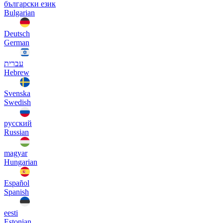
български език
Bulgarian
Deutsch
German
עברית
Hebrew
Svenska
Swedish
русский
Russian
magyar
Hungarian
Español
Spanish
eesti
Estonian