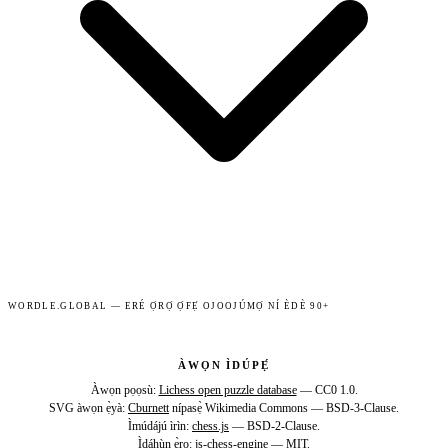
WORDLE.GLOBAL — ERÉ Ọ̀RỌ̀ Ọ̀FẸ́ OJOOJÚMỌ́ NÍ ÈDÈ 90+
ÀWỌN ÌDÚPẸ́
Àwọn pọọsù:
Lichess open puzzle database
— CC0 1.0.
SVG àwọn ẹ̀yà:
Cburnett
nípasẹ̀ Wikimedia Commons — BSD-3-Clause.
Ìmúdájú ìrìn:
chess.js
— BSD-2-Clause.
Ìdáhùn ẹ̀rọ:
js-chess-engine
— MIT.