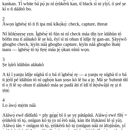
kankan. Tí white bá pọ̀ ju ní ẹ̀rùkèrù kan, tí black sì ni yíyí, ó ṣeé ṣe
kí o ń dáàbò bo.
2
Àwọn ìgbésẹ̀ tó ń fi ipa mú kíkọ́kọ́: check, capture, threat
Ní ìtòlẹ́sẹẹsẹ yẹn. Ìgbésẹ̀ tó fún ni ní check máa dín iye ìdáhùn tó
bófin mu tí alátakò lè ṣe kù, èyí sì ni ohun tí ìdíje fẹ́ gan-an. Ṣàyẹ̀wò
gbogbo check, lẹ́yìn náà gbogbo capture, lẹ́yìn náà gbogbo ìhalẹ̀
taara — ìgbésẹ̀ tó tọ́ fẹrẹ̀ máa jẹ́ ọ̀kan nínú wọn.
3
Ṣe ìṣírò ìdáhùn alátakò
A kì í yanju ìdíje nígbà tí o bá rí ìgbésẹ̀ rẹ — a yanju rẹ nígbà tí o bá
ti jẹ́rìí pé ìdáhùn tó ní ọgbọ́n kan ṣoṣo kò lè ba a jẹ. Má ṣe Submit títí
tí o fi lè sọ ohun tí alátakò máa ṣe padà àti rí ìdí tí ìtẹ̀síwájú rẹ ṣi ń
ṣiṣẹ́.
4
Lo àwọ̀ mẹ́rin náà
Aláwọ̀ ewé dídùdú = ply gẹ́gẹ́ bí ó ṣe yẹ pátápátá. Aláwọ̀ ewé fífẹ́ =
ẹ̀rùkèrù tó tọ́, onígun kò tọ́ (o ní èrò náà, kàn ibi ìfọkànsí ló ṣì yà).
Aláwọ̀ tán = onígun tó tọ́, ẹ̀rùkèrù kò tọ́ (onígun náà ni àfojúsùn, yí