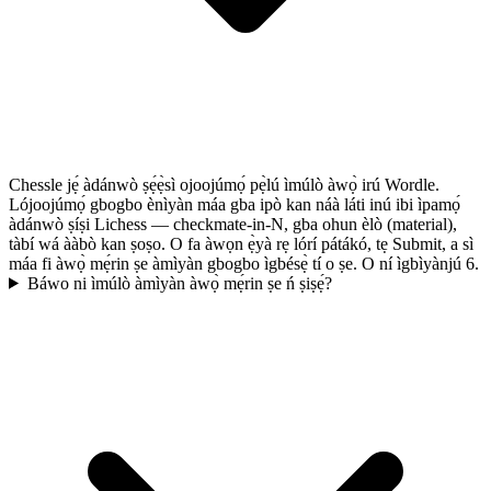
Chessle jẹ́ àdánwò ṣẹ́ẹ̀sì ojoojúmọ́ pẹ̀lú ìmúlò àwọ̀ irú Wordle.
Lójoojúmọ́ gbogbo ènìyàn máa gba ipò kan náà láti inú ibi ìpamọ́
àdánwò ṣíṣi Lichess — checkmate-in-N, gba ohun èlò (material),
tàbí wá ààbò kan ṣoṣo. O fa àwọn ẹ̀yà rẹ lórí pátákó, tẹ Submit, a sì
máa fi àwọ̀ mẹ́rin ṣe àmìyàn gbogbo ìgbésẹ̀ tí o ṣe. O ní ìgbìyànjú 6.
Báwo ni ìmúlò àmìyàn àwọ̀ mẹ́rin ṣe ń ṣiṣẹ́?