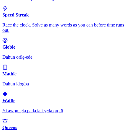
Speed Streak
Race the clock. Solve as many words as you can before time runs
out.
Globle
Dahun orilẹ-ede
Mathle
Dahun idogba
Waffle
Yi awọn lẹta pada lati ṣẹda ọrọ 6
Queens