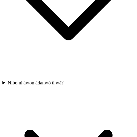
Nibo ni àwọn àdánwò ti wá?