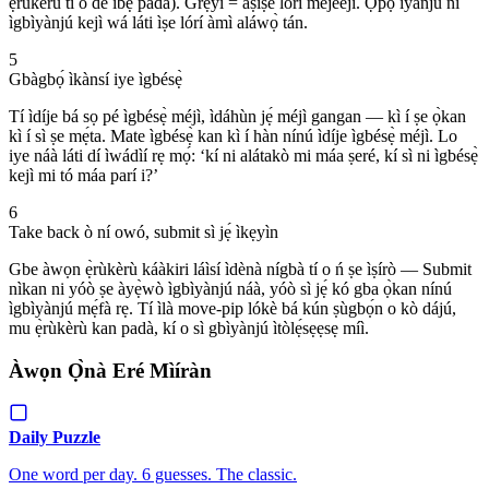
ẹ̀rùkèrù tí ó dé ibẹ̀ padà). Grẹ́yì = aṣìṣe lórí méjèèjì. Ọ̀pọ̀ ìyanjú ní
ìgbìyànjú kejì wá láti ìṣe lórí àmì aláwọ̀ tán.
5
Gbàgbọ́ ìkànsí iye ìgbésẹ̀
Tí ìdíje bá sọ pé ìgbésẹ̀ méjì, ìdáhùn jẹ́ méjì gangan — kì í ṣe ọ̀kan
kì í sì ṣe mẹ́ta. Mate ìgbésẹ̀ kan kì í hàn nínú ìdíje ìgbésẹ̀ méjì. Lo
iye náà láti dí ìwádìí rẹ mọ́: ‘kí ni alátakò mi máa ṣeré, kí sì ni ìgbésẹ̀
kejì mi tó máa parí i?’
6
Take back ò ní owó, submit sì jẹ́ ìkẹyìn
Gbe àwọn ẹ̀rùkèrù káàkiri láìsí ìdènà nígbà tí o ń ṣe ìṣírò — Submit
nìkan ni yóò ṣe àyẹ̀wò ìgbìyànjú náà, yóò sì jẹ́ kó gba ọ̀kan nínú
ìgbìyànjú mẹ́fà rẹ. Tí ìlà move-pip lókè bá kún ṣùgbọ́n o kò dájú,
mu ẹ̀rùkèrù kan padà, kí o sì gbìyànjú ìtòlẹ́sẹẹsẹ míì.
Àwọn Ọ̀nà Eré Mìíràn
Daily Puzzle
One word per day. 6 guesses. The classic.