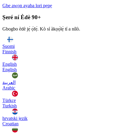
Gbe awọn ayaba lori pẹpẹ
Ṣeré ní Èdè 90+
Gbogbo èdè jẹ́ ọ̀fẹ́. Kò sí àkọọ́lẹ̀ tí a nílò.
Suomi
Finnish
English
English
العربية
Arabic
Türkçe
Turkish
hrvatski jezik
Croatian