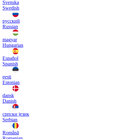
Svenska
Swedish
русский
Russian
magyar
Hungarian
Español
Spanish
eesti
Estonian
dansk
Danish
српски језик
Serbian
Română
Romanian