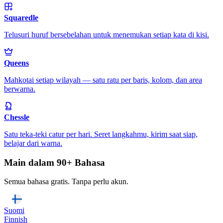
Squaredle
Telusuri huruf bersebelahan untuk menemukan setiap kata di kisi.
Queens
Mahkotai setiap wilayah — satu ratu per baris, kolom, dan area
berwarna.
Chessle
Satu teka-teki catur per hari. Seret langkahmu, kirim saat siap,
belajar dari warna.
Main dalam 90+ Bahasa
Semua bahasa gratis. Tanpa perlu akun.
Suomi
Finnish