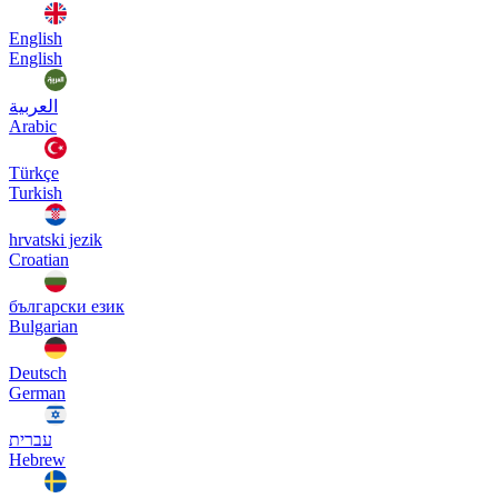
English
English
العربية
Arabic
Türkçe
Turkish
hrvatski jezik
Croatian
български език
Bulgarian
Deutsch
German
עברית
Hebrew