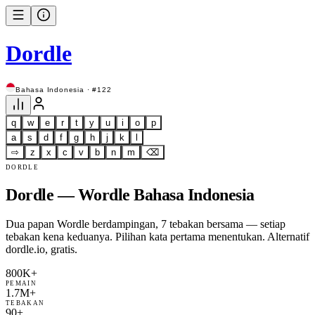
Dordle
Bahasa Indonesia · #122
q
w
e
r
t
y
u
i
o
p
a
s
d
f
g
h
j
k
l
⇨
z
x
c
v
b
n
m
⌫
DORDLE
Dordle — Wordle Bahasa Indonesia
Dua papan Wordle berdampingan, 7 tebakan bersama — setiap
tebakan kena keduanya. Pilihan kata pertama menentukan. Alternatif
dordle.io, gratis.
800K+
PEMAIN
1.7M+
TEBAKAN
90+