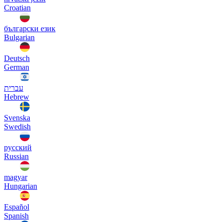
Croatian
български език
Bulgarian
Deutsch
German
עברית
Hebrew
Svenska
Swedish
русский
Russian
magyar
Hungarian
Español
Spanish