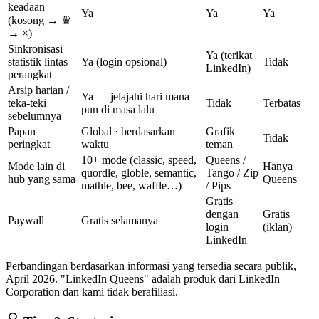
keadaan
Ya
Ya
Ya
(kosong → ♛
→ ×)
Sinkronisasi
Ya (terikat
statistik lintas
Ya (login opsional)
Tidak
LinkedIn)
perangkat
Arsip harian /
Ya — jelajahi hari mana
teka-teki
Tidak
Terbatas
pun di masa lalu
sebelumnya
Papan
Global · berdasarkan
Grafik
Tidak
peringkat
waktu
teman
10+ mode (classic, speed,
Queens /
Mode lain di
Hanya
quordle, globle, semantic,
Tango / Zip
hub yang sama
Queens
mathle, bee, waffle…)
/ Pips
Gratis
dengan
Gratis
Paywall
Gratis selamanya
login
(iklan)
LinkedIn
Perbandingan berdasarkan informasi yang tersedia secara publik,
April 2026. "LinkedIn Queens" adalah produk dari LinkedIn
Corporation dan kami tidak berafiliasi.