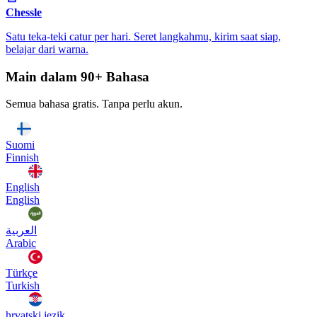
Chessle
Satu teka-teki catur per hari. Seret langkahmu, kirim saat siap,
belajar dari warna.
Main dalam 90+ Bahasa
Semua bahasa gratis. Tanpa perlu akun.
Suomi
Finnish
English
English
العربية
Arabic
Türkçe
Turkish
hrvatski jezik