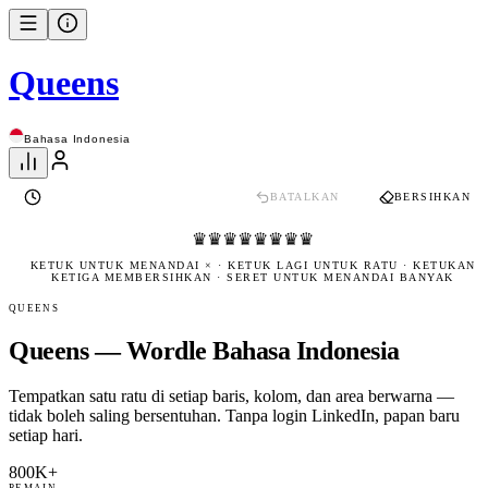
Queens
Bahasa Indonesia
BATALKAN
BERSIHKAN
♛
♛
♛
♛
♛
♛
♛
♛
KETUK UNTUK MENANDAI × · KETUK LAGI UNTUK RATU · KETUKAN
KETIGA MEMBERSIHKAN · SERET UNTUK MENANDAI BANYAK
QUEENS
Queens — Wordle Bahasa Indonesia
Tempatkan satu ratu di setiap baris, kolom, dan area berwarna —
tidak boleh saling bersentuhan. Tanpa login LinkedIn, papan baru
setiap hari.
800K+
PEMAIN