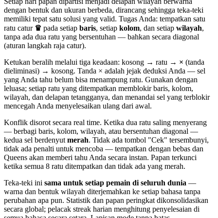
Setiap hari papan dipartisi menjadi delapan wilayah berwarna
dengan bentuk dan ukuran berbeda, dirancang sehingga teka-teki
memiliki tepat satu solusi yang valid. Tugas Anda: tempatkan satu
ratu catur
♛
pada setiap
baris
, setiap
kolom
, dan setiap
wilayah
,
tanpa ada dua ratu yang bersentuhan — bahkan secara diagonal
(aturan langkah raja catur).
Ketukan beralih melalui tiga keadaan: kosong → ratu →
×
(tanda
dieliminasi) → kosong. Tanda × adalah jejak deduksi Anda — sel
yang Anda tahu belum bisa menampung ratu. Gunakan dengan
leluasa; setiap ratu yang ditempatkan memblokir baris, kolom,
wilayah, dan delapan tetangganya, dan menandai sel yang terblokir
mencegah Anda menyelesaikan ulang dari awal.
Konflik disorot secara real time. Ketika dua ratu saling menyerang
— berbagi baris, kolom, wilayah, atau bersentuhan diagonal —
kedua sel berdenyut
merah
. Tidak ada tombol "Cek" tersembunyi,
tidak ada penalti untuk mencoba — tempatkan dengan bebas dan
Queens akan memberi tahu Anda secara instan. Papan terkunci
ketika semua 8 ratu ditempatkan dan tidak ada yang merah.
Teka-teki ini
sama untuk setiap pemain di seluruh dunia
—
warna dan bentuk wilayah diterjemahkan ke setiap bahasa tanpa
perubahan apa pun. Statistik dan papan peringkat dikonsolidasikan
secara global; pelacak streak harian menghitung penyelesaian di
semua bahasa secara setara. Lapisan mode tanpa batas