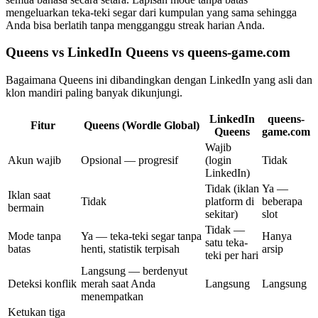
mengeluarkan teka-teki segar dari kumpulan yang sama sehingga
Anda bisa berlatih tanpa mengganggu streak harian Anda.
Queens vs LinkedIn Queens vs queens-game.com
Bagaimana Queens ini dibandingkan dengan LinkedIn yang asli dan
klon mandiri paling banyak dikunjungi.
LinkedIn
queens-
Fitur
Queens (Wordle Global)
Queens
game.com
Wajib
Akun wajib
Opsional — progresif
(login
Tidak
LinkedIn)
Tidak (iklan
Ya —
Iklan saat
Tidak
platform di
beberapa
bermain
sekitar)
slot
Tidak —
Mode tanpa
Ya — teka-teki segar tanpa
Hanya
satu teka-
batas
henti, statistik terpisah
arsip
teki per hari
Langsung — berdenyut
Deteksi konflik
merah saat Anda
Langsung
Langsung
menempatkan
Ketukan tiga