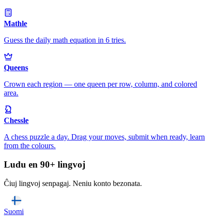
Mathle
Guess the daily math equation in 6 tries.
Queens
Crown each region — one queen per row, column, and colored
area.
Chessle
A chess puzzle a day. Drag your moves, submit when ready, learn
from the colours.
Ludu en 90+ lingvoj
Ĉiuj lingvoj senpagaj. Neniu konto bezonata.
Suomi