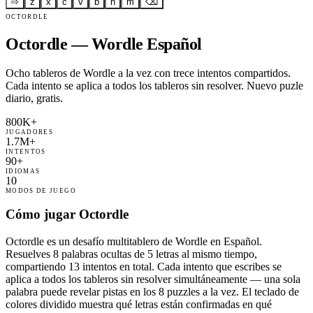
⇨
z
x
c
v
b
n
m
⌫
OCTORDLE
Octordle — Wordle Español
Ocho tableros de Wordle a la vez con trece intentos compartidos.
Cada intento se aplica a todos los tableros sin resolver. Nuevo puzle
diario, gratis.
800K+
JUGADORES
1.7M+
INTENTOS
90+
IDIOMAS
10
MODOS DE JUEGO
Cómo jugar Octordle
Octordle es un desafío multitablero de Wordle en Español.
Resuelves 8 palabras ocultas de 5 letras al mismo tiempo,
compartiendo 13 intentos en total. Cada intento que escribes se
aplica a todos los tableros sin resolver simultáneamente — una sola
palabra puede revelar pistas en los 8 puzzles a la vez. El teclado de
colores dividido muestra qué letras están confirmadas en qué