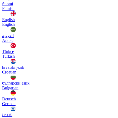
Suomi
Finnish
English
English
العربية
Arabic
Türkçe
Turkish
hrvatski jezik
Croatian
български език
Bulgarian
Deutsch
German
עברית