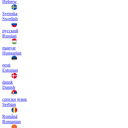
Hebrew
Svenska
Swedish
русский
Russian
magyar
Hungarian
eesti
Estonian
dansk
Danish
српски језик
Serbian
Română
Romanian