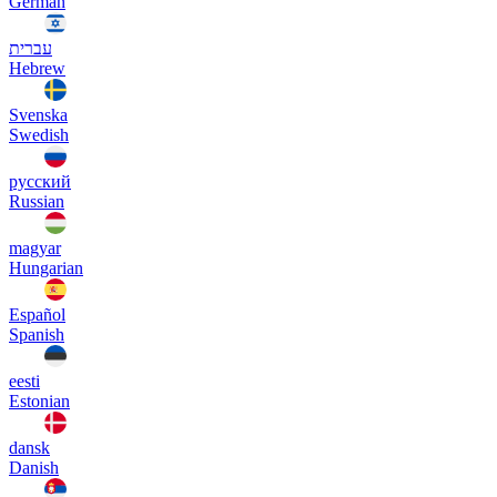
German
עברית
Hebrew
Svenska
Swedish
русский
Russian
magyar
Hungarian
Español
Spanish
eesti
Estonian
dansk
Danish