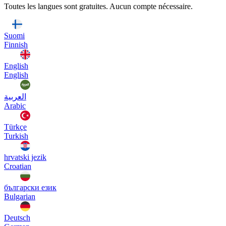
Toutes les langues sont gratuites. Aucun compte nécessaire.
Suomi
Finnish
English
English
العربية
Arabic
Türkçe
Turkish
hrvatski jezik
Croatian
български език
Bulgarian
Deutsch