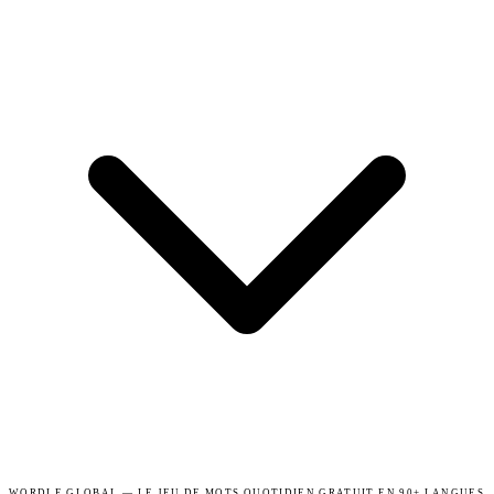
WORDLE.GLOBAL — LE JEU DE MOTS QUOTIDIEN GRATUIT EN 90+ LANGUES