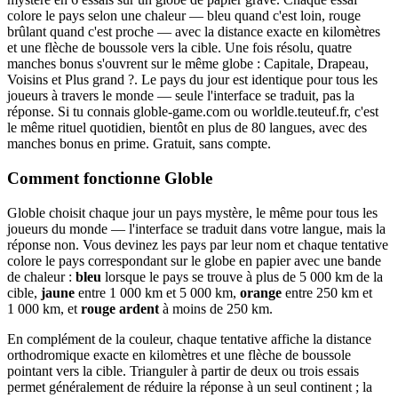
colore le pays selon une chaleur — bleu quand c'est loin, rouge
brûlant quand c'est proche — avec la distance exacte en kilomètres
et une flèche de boussole vers la cible. Une fois résolu, quatre
manches bonus s'ouvrent sur le même globe : Capitale, Drapeau,
Voisins et Plus grand ?. Le pays du jour est identique pour tous les
joueurs à travers le monde — seule l'interface se traduit, pas la
réponse. Si tu connais globle-game.com ou worldle.teuteuf.fr, c'est
le même rituel quotidien, bientôt en plus de 80 langues, avec des
manches bonus en prime. Gratuit, sans compte.
Comment fonctionne Globle
Globle choisit chaque jour un pays mystère, le même pour tous les
joueurs du monde — l'interface se traduit dans votre langue, mais la
réponse non. Vous devinez les pays par leur nom et chaque tentative
colore le pays correspondant sur le globe en papier avec une bande
de chaleur :
bleu
lorsque le pays se trouve à plus de 5 000 km de la
cible,
jaune
entre 1 000 km et 5 000 km,
orange
entre 250 km et
1 000 km, et
rouge ardent
à moins de 250 km.
En complément de la couleur, chaque tentative affiche la distance
orthodromique exacte en kilomètres et une flèche de boussole
pointant vers la cible. Trianguler à partir de deux ou trois essais
permet généralement de réduire la réponse à un seul continent ; la