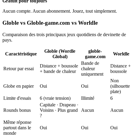
Gratuit pour toujours
Aucun compte. Aucun abonnement. Jouez, tout simplement.
Globle vs Globle-game.com vs Worldle
Comparaison des trois principaux jeux quotidiens de devinette de
pays.
Globle (Wordle
globle-
Caractéristique
Worldle
Global)
game.com
Bande de
Distance + boussole
Distance +
Retour par essai
chaleur
+ bande de chaleur
boussole
uniquement
Non
Globe en papier
Oui
Oui
(silhouette
plate)
Limite d'essais
6 (vraie tension)
Illimité
6
Capitale · Drapeau ·
Rounds bonus
Voisins · Plus grand
Aucun
Aucun
?
Même réponse
partout dans le
Oui
Oui
Oui
monde