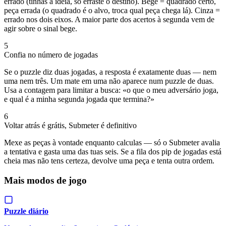
errado (tinhas a ideia, só erraste o destino). Bege = quadrado certo,
peça errada (o quadrado é o alvo, troca qual peça chega lá). Cinza =
errado nos dois eixos. A maior parte dos acertos à segunda vem de
agir sobre o sinal bege.
5
Confia no número de jogadas
Se o puzzle diz duas jogadas, a resposta é exatamente duas — nem
uma nem três. Um mate em uma não aparece num puzzle de duas.
Usa a contagem para limitar a busca: «o que o meu adversário joga,
e qual é a minha segunda jogada que termina?»
6
Voltar atrás é grátis, Submeter é definitivo
Mexe as peças à vontade enquanto calculas — só o Submeter avalia
a tentativa e gasta uma das tuas seis. Se a fila dos pip de jogadas está
cheia mas não tens certeza, devolve uma peça e tenta outra ordem.
Mais modos de jogo
Puzzle diário