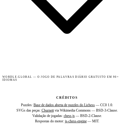
WORDLE.GLOBAL — O JOGO DE PALAVRAS DIÁRIO GRATUITO EM 90+
IDIOMAS
CRÉDITOS
Puzzles:
Base de dados aberta de puzzles do Lichess
— CC0 1.0.
SVGs das peças:
Cburnett
via Wikimedia Commons — BSD-3-Clause.
Validação de jogadas:
chess.js
— BSD-2-Clause.
Respostas do motor:
js-chess-engine
— MIT.