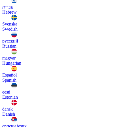
עברית
Hebrew
Svenska
Swedish
русский
Russian
magyar
Hungarian
Español
Spanish
eesti
Estonian
dansk
Danish
српски језик