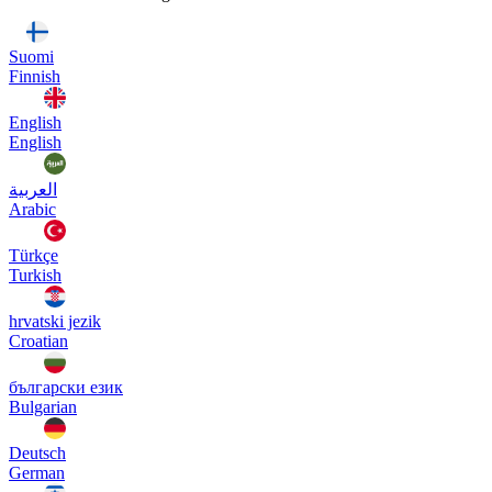
Suomi
Finnish
English
English
العربية
Arabic
Türkçe
Turkish
hrvatski jezik
Croatian
български език
Bulgarian
Deutsch
German