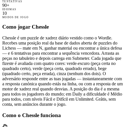
TENTATIVAS
90+
IDIOMAS
10
MODOS DE JOGO
Como jogar Chessle
Chessle é um puzzle de xadrez diário vestido como o Wordle.
Recebes uma posição real da base de dados aberta de puzzles do
Lichess — mate em N, ganhar material ou encontrar a única defesa
— e 6 tentativas para encontrar a sequência vencedora. Arrasta as
peças no tabuleiro e depois carrega em Submeter. Cada jogada que
fizeste é avaliada com quatro cores: verde-escuro (peça certa no
quadrado certo), verde (peça certa, quadrado errado), bege
(quadrado certo, peça errada), cinza (nenhum dos dois). O
adversário responde entre as tuas jogadas — instantaneamente com
a resposta canónica quando estás na linha, ou com a resposta de um
motor de xadrez real quando desvias. A posição do dia é a mesma
para todos os jogadores do mundo; em Daily a dificuldade é Médio
para todos, com níveis Fácil e Difícil em Unlimited. Grátis, sem
conta, sem anúncios durante o jogo.
Como o Chessle funciona