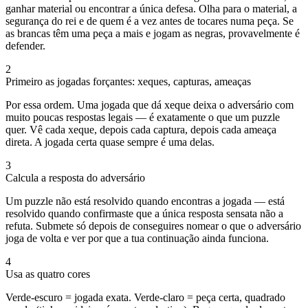
ganhar material ou encontrar a única defesa. Olha para o material, a
segurança do rei e de quem é a vez antes de tocares numa peça. Se
as brancas têm uma peça a mais e jogam as negras, provavelmente é
defender.
2
Primeiro as jogadas forçantes: xeques, capturas, ameaças
Por essa ordem. Uma jogada que dá xeque deixa o adversário com
muito poucas respostas legais — é exatamente o que um puzzle
quer. Vê cada xeque, depois cada captura, depois cada ameaça
direta. A jogada certa quase sempre é uma delas.
3
Calcula a resposta do adversário
Um puzzle não está resolvido quando encontras a jogada — está
resolvido quando confirmaste que a única resposta sensata não a
refuta. Submete só depois de conseguires nomear o que o adversário
joga de volta e ver por que a tua continuação ainda funciona.
4
Usa as quatro cores
Verde-escuro = jogada exata. Verde-claro = peça certa, quadrado