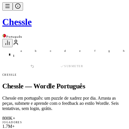
Chessle
Português
a
b
c
d
e
f
g
h
8
7
6
5
4
3
2
1
1
SUBMETER
CHESSLE
Chessle — Wordle Português
Chessle em português: um puzzle de xadrez por dia. Arrasta as
peças, submete e aprende com o feedback ao estilo Wordle. Seis
tentativas, sem login, grátis.
800K+
JOGADORES
1.7M+